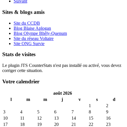
Suivant
Sites & blogs amis
Site du CCDB
Blog Blaise Aplogan
Blog Olympe Bhêly-Quenum
Site du réseau Voltaire
Site ONG Survie
Stats de visites
Le plugin JTS CounterStats n'est pas installé ou activé, vous devez
corriger cette situation.
Votre calendrier
août 2026
l
m
m
j
v
s
d
1
2
3
4
5
6
7
8
9
10
11
12
13
14
15
16
17
18
19
20
21
22
23