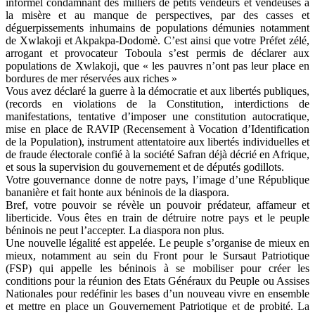
informel condamnant des milliers de petits vendeurs et vendeuses à
la misère et au manque de perspectives, par des casses et
déguerpissements inhumains de populations démunies notamment
de Xwlakoji et Akpakpa-Dodomè. C’est ainsi que votre Préfet zélé,
arrogant et provocateur Toboula s’est permis de déclarer aux
populations de Xwlakoji, que « les pauvres n’ont pas leur place en
bordures de mer réservées aux riches »
Vous avez déclaré la guerre à la démocratie et aux libertés publiques,
(records en violations de la Constitution, interdictions de
manifestations, tentative d’imposer une constitution autocratique,
mise en place de RAVIP (Recensement à Vocation d’Identification
de la Population), instrument attentatoire aux libertés individuelles et
de fraude électorale confié à la société Safran déjà décrié en Afrique,
et sous la supervision du gouvernement et de députés godillots.
Votre gouvernance donne de notre pays, l’image d’une République
bananière et fait honte aux béninois de la diaspora.
Bref, votre pouvoir se révèle un pouvoir prédateur, affameur et
liberticide. Vous êtes en train de détruire notre pays et le peuple
béninois ne peut l’accepter. La diaspora non plus.
Une nouvelle légalité est appelée. Le peuple s’organise de mieux en
mieux, notamment au sein du Front pour le Sursaut Patriotique
(FSP) qui appelle les béninois à se mobiliser pour créer les
conditions pour la réunion des Etats Généraux du Peuple ou Assises
Nationales pour redéfinir les bases d’un nouveau vivre en ensemble
et mettre en place un Gouvernement Patriotique et de probité. La