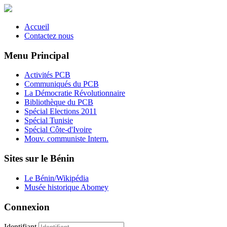
Accueil
Contactez nous
Menu Principal
Activités PCB
Communiqués du PCB
La Démocratie Révolutionnaire
Bibliothèque du PCB
Spécial Elections 2011
Spécial Tunisie
Spécial Côte-d'Ivoire
Mouv. communiste Intern.
Sites sur le Bénin
Le Bénin/Wikipédia
Musée historique Abomey
Connexion
Identifiant