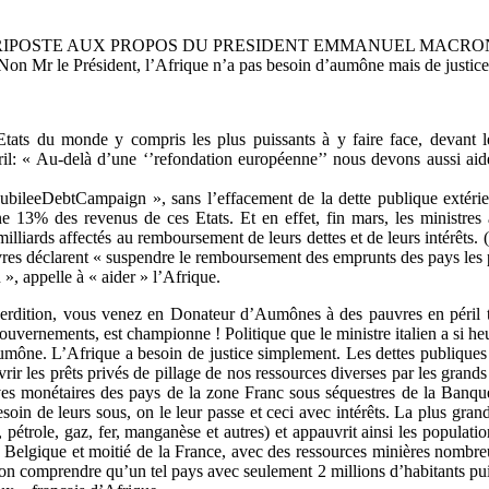
RIPOSTE AUX PROPOS DU PRESIDENT EMMANUEL MACRO
Non Mr le Président, l’Afrique n’a pas besoin d’aumône mais de justice
ts du monde y compris les plus puissants à y faire face, devant le
: « Au-delà d’une ‘’refondation européenne’’ nous devons aussi aider
JubileeDebtCampaign », sans l’effacement de la dette publique extéri
 13% des revenus de ces Etats. Et en effet, fin mars, les ministres 
liards affectés au remboursement de leurs dettes et de leurs intérêts.
vres déclarent « suspendre le remboursement des emprunts des pays les p
», appelle à « aider » l’Afrique.
erdition, vous venez en Donateur d’Aumônes à des pauvres en péril t
gouvernements, est championne ! Politique que le ministre italien a si 
ône. L’Afrique a besoin de justice simplement. Les dettes publiques bi
vrir les prêts privés de pillage de nos ressources diverses par les gran
s monétaires des pays de la zone Franc sous séquestres de la Banque d
esoin de leurs sous, on le leur passe et ceci avec intérêts. La plus gr
te, pétrole, gaz, fer, manganèse et autres) et appauvrit ainsi les pop
a Belgique et moitié de la France, avec des ressources minières nombreus
n comprendre qu’un tel pays avec seulement 2 millions d’habitants puis