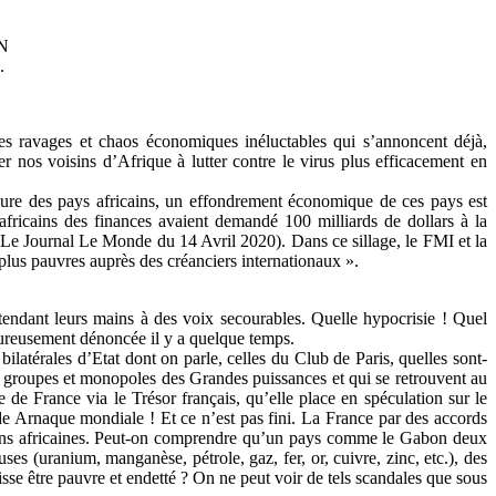
N
.
s ravages et chaos économiques inéluctables qui s’annoncent déjà,
 nos voisins d’Afrique à lutter contre le virus plus efficacement en
eure des pays africains, un effondrement économique de ces pays est
africains des finances avaient demandé 100 milliards de dollars à la
 (Le Journal Le Monde du 14 Avril 2020). Dans ce sillage, le FMI et la
lus pauvres auprès des créanciers internationaux ».
endant leurs mains à des voix secourables. Quelle hypocrisie ! Quel
heureusement dénoncée il y a quelque temps.
latérales d’Etat dont on parle, celles du Club de Paris, quelles sont-
ds groupes et monopoles des Grandes puissances et qui se retrouvent au
e France via le Trésor français, qu’elle place en spéculation sur le
ande Arnaque mondiale ! Et ce n’est pas fini. La France par des accords
ulations africaines. Peut-on comprendre qu’un pays comme le Gabon deux
es (uranium, manganèse, pétrole, gaz, fer, or, cuivre, zinc, etc.), des
se être pauvre et endetté ? On ne peut voir de tels scandales que sous