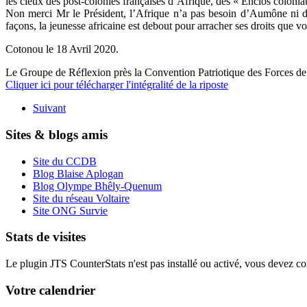
les cieux des post-colonies françaises d’Afrique, des « Enclos colonia
Non merci Mr le Président, l’Afrique n’a pas besoin d’Aumône ni d’
façons, la jeunesse africaine est debout pour arracher ses droits que 
Cotonou le 18 Avril 2020.
Le Groupe de Réflexion près la Convention Patriotique des Forces d
Cliquer ici pour télécharger l'intégralité de la riposte
Suivant
Sites & blogs amis
Site du CCDB
Blog Blaise Aplogan
Blog Olympe Bhêly-Quenum
Site du réseau Voltaire
Site ONG Survie
Stats de visites
Le plugin JTS CounterStats n'est pas installé ou activé, vous devez corr
Votre calendrier