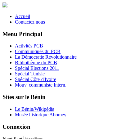
Accueil
Contactez nous
Menu Principal
Activités PCB
Communiqués du PCB
La Démocratie Révolutionnaire
Bibliothèque du PCB
Spécial Elections 2011
Spécial Tunisie
Spécial Côte-d'Ivoire
Mouv. communiste Intern.
Sites sur le Bénin
Le Bénin/Wikipédia
Musée historique Abomey
Connexion
Identifiant