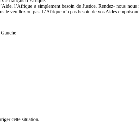
ux » français d’Afrique.
Aide, l’Afrique a simplement besoin de Justice. Rendez- nous nous n
vous le veuillez ou pas. L’Afrique n’a pas besoin de vos Aides empoisonn
e Gauche
iger cette situation.