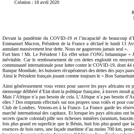
Création : 18 avril 2020
Devant la pandémie du COVID-19 et l’incapacité de beaucoup d’Eta
Emmanuel Macron, Président de la France a déclaré le lundi 13 Avril
annulant massivement leur dette. Nous ne gagnerons jamais seul ».
Fort bien ! Mr. Le Président ! En effet selon l’ONG britannique « 
inévitable. Car le remboursement de ces dettes engloutit en moyenne
communauté internationale pour lutter contre le COVID-19, dont 44 mil
Banque Mondiale, les huissiers récupérateurs des dettes des pays pau
Ainsi le Président français jouant comme toujours le « Bon Samaritain 
Ainsi généreusement vous venez pour sauver les pays africains en p
mensonge délibéré d’Etat dont la politique française, à travers moult 
Mais l’Afrique n’a pas besoin de cela. L’Afrique n’a pas besoin d’Aum
elles ? Des emprunts effectués sur nos propres sous volés et pour cou
Club de Londres. Venons-en à la France. La France garde les réserve
marché international des capitaux. Et lorsque les pays africains ont b
secrets (pacte colonial) pille nos richesses minières (uranium, bauxi
fois plus grand en superficie que le Bénin, huit fois plus grand que l
essences de bois rares, une façade maritime d’au moins 700 km, peut-o