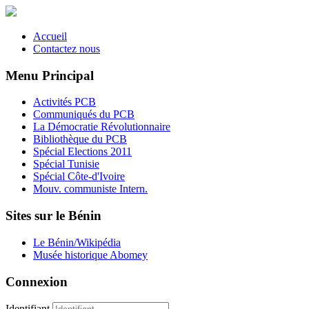
Accueil
Contactez nous
Menu Principal
Activités PCB
Communiqués du PCB
La Démocratie Révolutionnaire
Bibliothèque du PCB
Spécial Elections 2011
Spécial Tunisie
Spécial Côte-d'Ivoire
Mouv. communiste Intern.
Sites sur le Bénin
Le Bénin/Wikipédia
Musée historique Abomey
Connexion
Identifiant