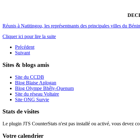
DEC
Réunis à Natitingou, les représentnants des principales villes 
Cliquer ici pour lire la suite
Précédent
Suivant
Sites & blogs amis
Site du CCDB
Blog Blaise Aplogan
Blog Olympe Bhêly-Quenum
Site du réseau Voltaire
Site ONG Survie
Stats de visites
Le plugin JTS CounterStats n'est pas installé ou activé, vous devez corr
Votre calendrier