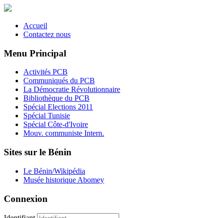
Accueil
Contactez nous
Menu Principal
Activités PCB
Communiqués du PCB
La Démocratie Révolutionnaire
Bibliothèque du PCB
Spécial Elections 2011
Spécial Tunisie
Spécial Côte-d'Ivoire
Mouv. communiste Intern.
Sites sur le Bénin
Le Bénin/Wikipédia
Musée historique Abomey
Connexion
Identifiant