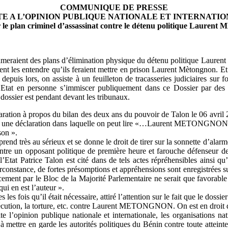
COMMUNIQUE DE PRESSE
E A L’OPINION PUBLIQUE NATIONALE ET INTERNATIO
er le plan criminel d’assassinat contre le détenu politique Lau
trameraient des plans d’élimination physique du détenu politique Lauren
aient les entendre qu’ils feraient mettre en prison Laurent Mètongnon. E
Et depuis lors, on assiste à un feuilleton de tracasseries judiciaires su
 l’Etat en personne s’immiscer publiquement dans ce Dossier par de
 dossier est pendant devant les tribunaux.
aration à propos du bilan des deux ans du pouvoir de Talon le 06 avril 2
ique une déclaration dans laquelle on peut lire «…Laurent METONGNON e
son ».
prend très au sérieux et se donne le droit de tirer sur la sonnette d’alarm
 contre un opposant politique de première heure et farouche défenseu
 l’Etat Patrice Talon est cité dans de tels actes répréhensibles ainsi 
nstance, de fortes présomptions et appréhensions sont enregistrées s
ent par le Bloc de la Majorité Parlementaire ne serait que favorable 
qui en est l’auteur ».
 fois qu’il était nécessaire, attiré l’attention sur le fait que le dossi
 persécution, la torture, etc. contre Laurent METONGNON. On est en d
’opinion publique nationale et internationale, les organisations natio
es à mettre en garde les autorités politiques du Bénin contre toute atte