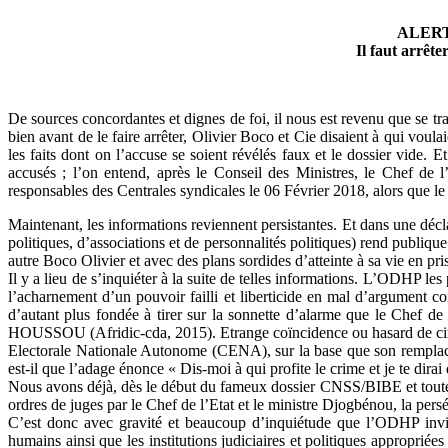
ALERT
Il faut arrêt
De sources concordantes et dignes de foi, il nous est revenu que se 
bien avant de le faire arrêter, Olivier Boco et Cie disaient à qui voul
les faits dont on l’accuse se soient révélés faux et le dossier vide. 
accusés ; l’on entend, après le Conseil des Ministres, le Chef de
responsables des Centrales syndicales le 06 Février 2018, alors que le
Maintenant, les informations reviennent persistantes. Et dans une décl
politiques, d’associations et de personnalités politiques) rend publ
autre Boco Olivier et avec des plans sordides d’atteinte à sa vie en pri
Il y a lieu de s’inquiéter à la suite de telles informations. L’ODHP les 
l’acharnement d’un pouvoir failli et liberticide en mal d’argument
d’autant plus fondée à tirer sur la sonnette d’alarme que le Chef de
HOUSSOU (Afridic-cda, 2015). Etrange coïncidence ou hasard de circo
Electorale Nationale Autonome (CENA), sur la base que son remplacem
est-il que l’adage énonce « Dis-moi à qui profite le crime et je te dirai 
Nous avons déjà, dès le début du fameux dossier CNSS/BIBE et toutes les
ordres de juges par le Chef de l’Etat et le ministre Djogbénou, la
C’est donc avec gravité et beaucoup d’inquiétude que l’ODHP invite l
humains ainsi que les institutions judiciaires et politiques approprié