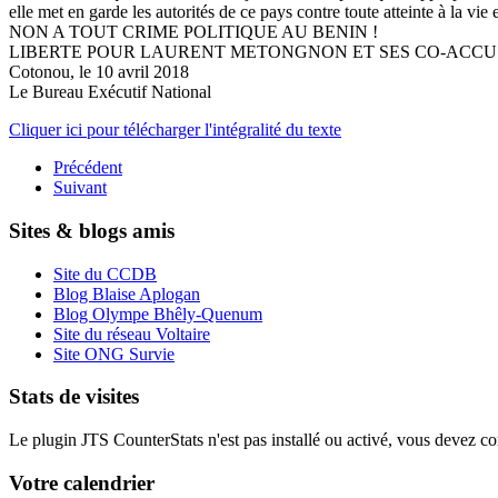
elle met en garde les autorités de ce pays contre toute atteinte à la vie e
NON A TOUT CRIME POLITIQUE AU BENIN !
LIBERTE POUR LAURENT METONGNON ET SES CO-ACCUS
Cotonou, le 10 avril 2018
Le Bureau Exécutif National
Cliquer ici pour télécharger l'intégralité du texte
Précédent
Suivant
Sites & blogs amis
Site du CCDB
Blog Blaise Aplogan
Blog Olympe Bhêly-Quenum
Site du réseau Voltaire
Site ONG Survie
Stats de visites
Le plugin JTS CounterStats n'est pas installé ou activé, vous devez corr
Votre calendrier