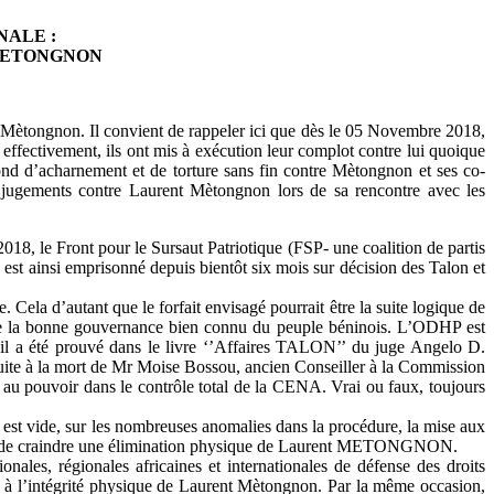
NALE :
rent METONGNON
t Mètongnon. Il convient de rappeler ici que dès le 05 Novembre 2018,
t effectivement, ils ont mis à exécution leur complot contre lui quoique
r fond d’acharnement et de torture sans fin contre Mètongnon et ses co-
s jugements contre Laurent Mètongnon lors de sa rencontre avec les
018, le Front pour le Sursaut Patriotique (FSP- une coalition de partis
st ainsi emprisonné depuis bientôt six mois sur décision des Talon et
e. Cela d’autant que le forfait envisagé pourrait être la suite logique de
r de la bonne gouvernance bien connu du peuple béninois. L’ODHP est
qu’il a été prouvé dans le livre ‘’Affaires TALON’’ du juge Angelo D.
uite à la mort de Mr Moise Bossou, ancien Conseiller à la Commission
au pouvoir dans le contrôle total de la CENA. Vrai ou faux, toujours
er est vide, sur les nombreuses anomalies dans la procédure, la mise aux
roit de craindre une élimination physique de Laurent METONGNON.
nales, régionales africaines et internationales de défense des droits
inte à l’intégrité physique de Laurent Mètongnon. Par la même occasion,