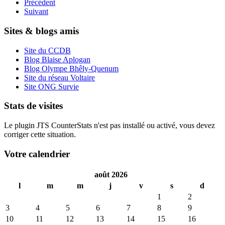
Précédent
Suivant
Sites & blogs amis
Site du CCDB
Blog Blaise Aplogan
Blog Olympe Bhêly-Quenum
Site du réseau Voltaire
Site ONG Survie
Stats de visites
Le plugin JTS CounterStats n'est pas installé ou activé, vous devez
corriger cette situation.
Votre calendrier
août 2026
l
m
m
j
v
s
d
1
2
3
4
5
6
7
8
9
10
11
12
13
14
15
16