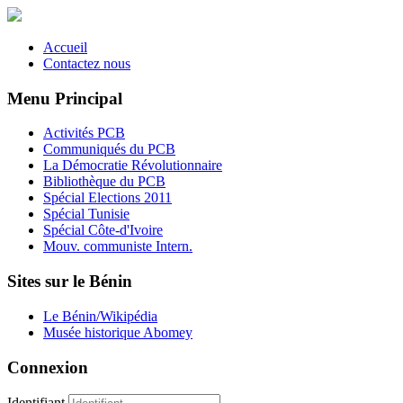
Accueil
Contactez nous
Menu Principal
Activités PCB
Communiqués du PCB
La Démocratie Révolutionnaire
Bibliothèque du PCB
Spécial Elections 2011
Spécial Tunisie
Spécial Côte-d'Ivoire
Mouv. communiste Intern.
Sites sur le Bénin
Le Bénin/Wikipédia
Musée historique Abomey
Connexion
Identifiant