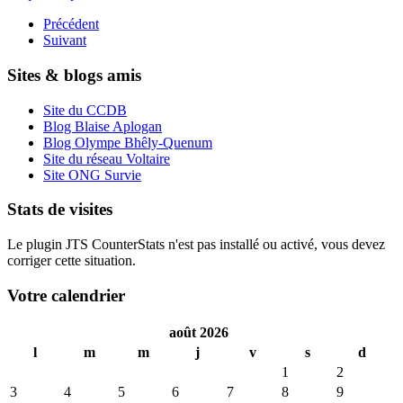
Précédent
Suivant
Sites & blogs amis
Site du CCDB
Blog Blaise Aplogan
Blog Olympe Bhêly-Quenum
Site du réseau Voltaire
Site ONG Survie
Stats de visites
Le plugin JTS CounterStats n'est pas installé ou activé, vous devez
corriger cette situation.
Votre calendrier
août 2026
l
m
m
j
v
s
d
1
2
3
4
5
6
7
8
9