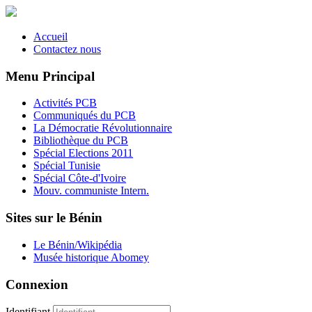
Accueil
Contactez nous
Menu Principal
Activités PCB
Communiqués du PCB
La Démocratie Révolutionnaire
Bibliothèque du PCB
Spécial Elections 2011
Spécial Tunisie
Spécial Côte-d'Ivoire
Mouv. communiste Intern.
Sites sur le Bénin
Le Bénin/Wikipédia
Musée historique Abomey
Connexion
Identifiant