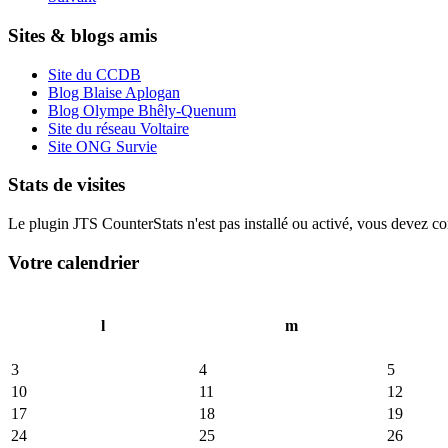
Sites & blogs amis
Site du CCDB
Blog Blaise Aplogan
Blog Olympe Bhêly-Quenum
Site du réseau Voltaire
Site ONG Survie
Stats de visites
Le plugin JTS CounterStats n'est pas installé ou activé, vous devez corr
Votre calendrier
l
m
3
4
5
10
11
12
17
18
19
24
25
26