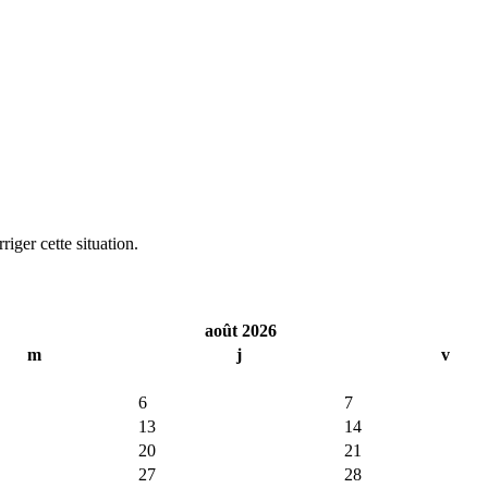
iger cette situation.
août 2026
m
j
v
6
7
13
14
20
21
27
28