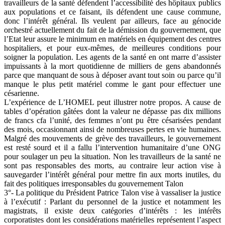
travailleurs de la santé défendent l’accessibilité des hôpitaux publics
aux populations et ce faisant, ils défendent une cause commune,
donc l’intérêt général. Ils veulent par ailleurs, face au génocide
orchestré actuellement du fait de la démission du gouvernement, que
l’Etat leur assure le minimum en matériels en équipement des centres
hospitaliers, et pour eux-mêmes, de meilleures conditions pour
soigner la population. Les agents de la santé en ont marre d’assister
impuissants à la mort quotidienne de milliers de gens abandonnés
parce que manquant de sous à déposer avant tout soin ou parce qu’il
manque le plus petit matériel comme le gant pour effectuer une
césarienne.
L’expérience de L’HOMEL peut illustrer notre propos. A cause de
tables d’opération gâtées dont la valeur ne dépasse pas dix millions
de francs cfa l’unité, des femmes n’ont pu être césarisées pendant
des mois, occasionnant ainsi de nombreuses pertes en vie humaines.
Malgré des mouvements de grève des travailleurs, le gouvernement
est resté sourd et il a fallu l’intervention humanitaire d’une ONG
pour soulager un peu la situation. Non les travailleurs de la santé ne
sont pas responsables des morts, au contraire leur action vise à
sauvegarder l’intérêt général pour mettre fin aux morts inutiles, du
fait des politiques irresponsables du gouvernement Talon
3°- La politique du Président Patrice Talon vise à vassaliser la justice
à l’exécutif : Parlant du personnel de la justice et notamment les
magistrats, il existe deux catégories d’intérêts : les intérêts
corporatistes dont les considérations matérielles représentent l’aspect