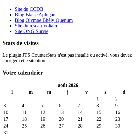
Site du CCDB
Blog Blaise Aplogan
Blog Olympe Bhêly-Quenum
Site du réseau Voltaire
Site ONG Survie
Stats de visites
Le plugin JTS CounterStats n'est pas installé ou activé, vous devez
corriger cette situation.
Votre calendrier
août 2026
l
m
m
j
v
s
d
1
2
3
4
5
6
7
8
9
10
11
12
13
14
15
16
17
18
19
20
21
22
23
24
25
26
27
28
29
30
31