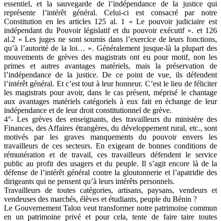
essentiel, et la sauvegarde de l’indépendance de la justice qui
représente l’intérêt général. Celui-ci est consacré par notre
Constitution en les articles 125 al. 1 « Le pouvoir judiciaire est
indépendant du Pouvoir législatif et du pouvoir exécutif ». et 126
al.2 « Les juges ne sont soumis dans l’exercice de leurs fonctions,
qu’à l’autorité de la loi… ». Généralement jusque-là la plupart des
mouvements de grèves des magistrats ont eu pour motif, non les
primes et autres avantages matériels, mais la préservation de
l’indépendance de la justice. De ce point de vue, ils défendent
l’intérêt général. Et c’est tout à leur honneur. C’est le lieu de féliciter
les magistrats pour avoir, dans le cas présent, méprisé le chantage
aux avantages matériels catégoriels à eux fait en échange de leur
indépendance et de leur droit constitutionnel de grève.
4°- Les grèves des enseignants, des travailleurs du ministère des
Finances, des Affaires étrangères, du développement rural, etc., sont
motivés par les graves manquements du pouvoir envers les
travailleurs de ces secteurs. En exigeant de bonnes conditions de
rémunération et de travail, ces travailleurs défendent le service
public au profit des usagers et du peuple. Il s’agit encore là de la
défense de l’intérêt général contre la gloutonnerie et l’apatridie des
dirigeants qui ne pensent qu’à leurs intérêts personnels.
Travailleurs de toutes catégories, artisans, paysans, vendeurs et
vendeuses des marchés, élèves et étudiants, peuple du Bénin ?
Le Gouvernement Talon veut transformer notre patrimoine commun
en un patrimoine privé et pour cela, tente de faire taire toutes