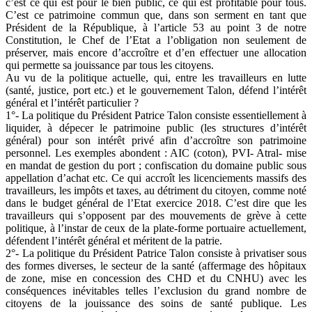
c’est ce qui est pour le bien public, ce qui est profitable pour tous.
C’est ce patrimoine commun que, dans son serment en tant que
Président de la République, à l’article 53 au point 3 de notre
Constitution, le Chef de l’Etat a l’obligation non seulement de
préserver, mais encore d’accroître et d’en effectuer une allocation
qui permette sa jouissance par tous les citoyens.
Au vu de la politique actuelle, qui, entre les travailleurs en lutte
(santé, justice, port etc.) et le gouvernement Talon, défend l’intérêt
général et l’intérêt particulier ?
1°- La politique du Président Patrice Talon consiste essentiellement à
liquider, à dépecer le patrimoine public (les structures d’intérêt
général) pour son intérêt privé afin d’accroître son patrimoine
personnel. Les exemples abondent : AIC (coton), PVI- Atral- mise
en mandat de gestion du port ; confiscation du domaine public sous
appellation d’achat etc. Ce qui accroît les licenciements massifs des
travailleurs, les impôts et taxes, au détriment du citoyen, comme noté
dans le budget général de l’Etat exercice 2018. C’est dire que les
travailleurs qui s’opposent par des mouvements de grève à cette
politique, à l’instar de ceux de la plate-forme portuaire actuellement,
défendent l’intérêt général et méritent de la patrie.
2°- La politique du Président Patrice Talon consiste à privatiser sous
des formes diverses, le secteur de la santé (affermage des hôpitaux
de zone, mise en concession des CHD et du CNHU) avec les
conséquences inévitables telles l’exclusion du grand nombre de
citoyens de la jouissance des soins de santé publique. Les