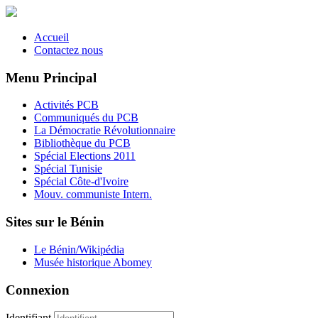
Accueil
Contactez nous
Menu Principal
Activités PCB
Communiqués du PCB
La Démocratie Révolutionnaire
Bibliothèque du PCB
Spécial Elections 2011
Spécial Tunisie
Spécial Côte-d'Ivoire
Mouv. communiste Intern.
Sites sur le Bénin
Le Bénin/Wikipédia
Musée historique Abomey
Connexion
Identifiant