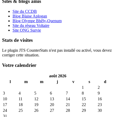
Sites & blogs amis
Site du CCDB
Blog Blaise Aplogan
Blog Olympe Bhêly-Quenum
Site du réseau Voltaire
Site ONG Survie
Stats de visites
Le plugin JTS CounterStats n'est pas installé ou activé, vous devez
corriger cette situation.
Votre calendrier
août 2026
l
m
m
j
v
s
d
1
2
3
4
5
6
7
8
9
10
11
12
13
14
15
16
17
18
19
20
21
22
23
24
25
26
27
28
29
30
31