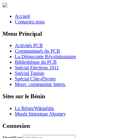
Accueil
Contactez nous
Menu Principal
Activités PCB
Communiqués du PCB
La Démocratie Révolutionnaire
Bibliothèque du PCB
Spécial Elections 2011
Spécial Tunisie
Spécial Côte-d'Ivoire
Mouv. communiste Intern.
Sites sur le Bénin
Le Bénin/Wikipédia
Musée historique Abomey
Connexion
Identifiant