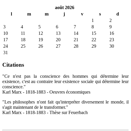
août 2026
l
m
m
j
v
s
d
1
2
3
4
5
6
7
8
9
10
11
12
13
14
15
16
17
18
19
20
21
22
23
24
25
26
27
28
29
30
31
Citations
"Ce n'est pas la conscience des hommes qui détermine leur
existence, c'est au contraire leur existence sociale qui détermine leur
conscience."
Karl Marx - 1818-1883 - Oeuvres économiques
"Les philosophes n'ont fait qu'interpréter diversement le monde, il
s'agit maintenant de le transformer."
Karl Marx - 1818-1883 - Thèse sur Feuerbach