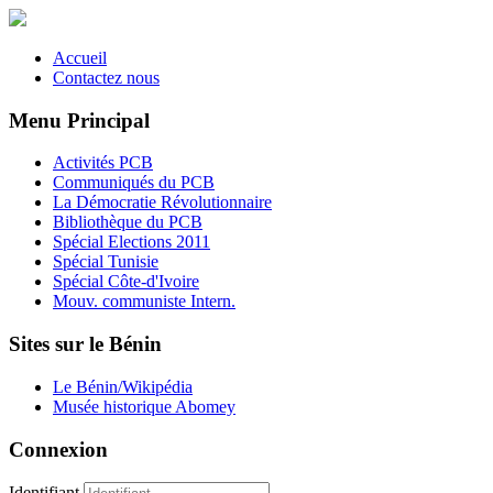
Accueil
Contactez nous
Menu Principal
Activités PCB
Communiqués du PCB
La Démocratie Révolutionnaire
Bibliothèque du PCB
Spécial Elections 2011
Spécial Tunisie
Spécial Côte-d'Ivoire
Mouv. communiste Intern.
Sites sur le Bénin
Le Bénin/Wikipédia
Musée historique Abomey
Connexion
Identifiant