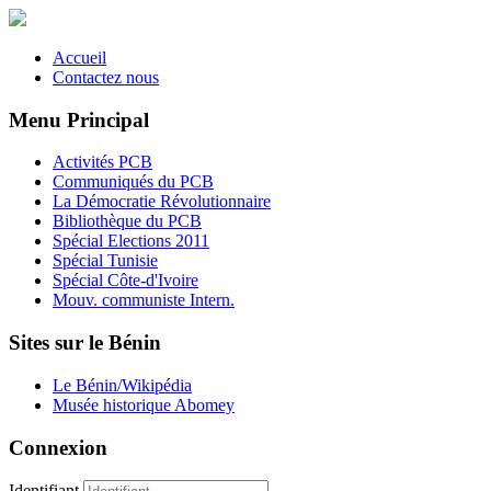
Accueil
Contactez nous
Menu Principal
Activités PCB
Communiqués du PCB
La Démocratie Révolutionnaire
Bibliothèque du PCB
Spécial Elections 2011
Spécial Tunisie
Spécial Côte-d'Ivoire
Mouv. communiste Intern.
Sites sur le Bénin
Le Bénin/Wikipédia
Musée historique Abomey
Connexion
Identifiant