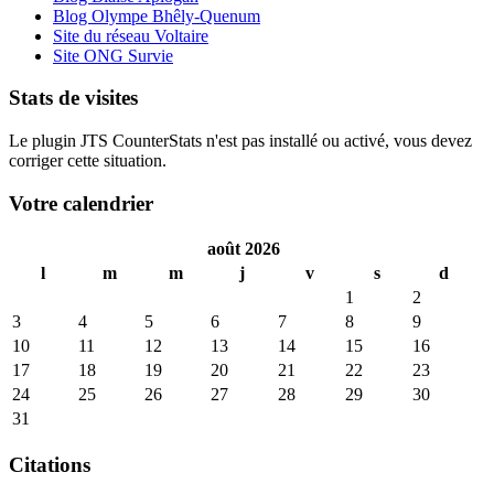
Blog Olympe Bhêly-Quenum
Site du réseau Voltaire
Site ONG Survie
Stats de visites
Le plugin JTS CounterStats n'est pas installé ou activé, vous devez
corriger cette situation.
Votre calendrier
août 2026
l
m
m
j
v
s
d
1
2
3
4
5
6
7
8
9
10
11
12
13
14
15
16
17
18
19
20
21
22
23
24
25
26
27
28
29
30
31
Citations