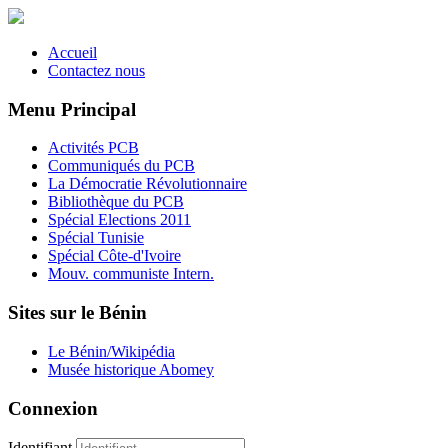
Accueil
Contactez nous
Menu Principal
Activités PCB
Communiqués du PCB
La Démocratie Révolutionnaire
Bibliothèque du PCB
Spécial Elections 2011
Spécial Tunisie
Spécial Côte-d'Ivoire
Mouv. communiste Intern.
Sites sur le Bénin
Le Bénin/Wikipédia
Musée historique Abomey
Connexion
Identifiant