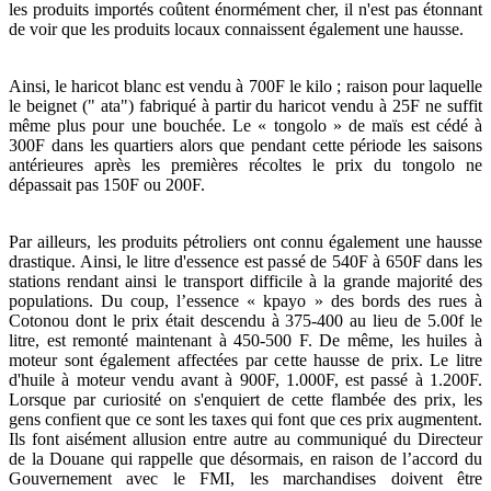
les produits importés coûtent énormément cher, il n'est pas étonnant
de voir que les produits locaux connaissent également une hausse.
Ainsi, le haricot blanc est vendu à 700F le kilo ; raison pour laquelle
le beignet (" ata") fabriqué à partir du haricot vendu à 25F ne suffit
même plus pour une bouchée. Le « tongolo » de maïs est cédé à
300F dans les quartiers alors que pendant cette période les saisons
antérieures après les premières récoltes le prix du tongolo ne
dépassait pas 150F ou 200F.
Par ailleurs, les produits pétroliers ont connu également une hausse
drastique. Ainsi, le litre d'essence est passé de 540F à 650F dans les
stations rendant ainsi le transport difficile à la grande majorité des
populations. Du coup, l’essence « kpayo » des bords des rues à
Cotonou dont le prix était descendu à 375-400 au lieu de 5.00f le
litre, est remonté maintenant à 450-500 F. De même, les huiles à
moteur sont également affectées par cette hausse de prix. Le litre
d'huile à moteur vendu avant à 900F, 1.000F, est passé à 1.200F.
Lorsque par curiosité on s'enquiert de cette flambée des prix, les
gens confient que ce sont les taxes qui font que ces prix augmentent.
Ils font aisément allusion entre autre au communiqué du Directeur
de la Douane qui rappelle que désormais, en raison de l’accord du
Gouvernement avec le FMI, les marchandises doivent être