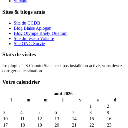
Suivant
Sites & blogs amis
Site du CCDB
Blog Blaise Aplogan
Blog Olympe Bhêly-Quenum
Site du réseau Voltaire
Site ONG Survie
Stats de visites
Le plugin JTS CounterStats n'est pas installé ou activé, vous devez
corriger cette situation.
Votre calendrier
août 2026
l
m
m
j
v
s
d
1
2
3
4
5
6
7
8
9
10
11
12
13
14
15
16
17
18
19
20
21
22
23