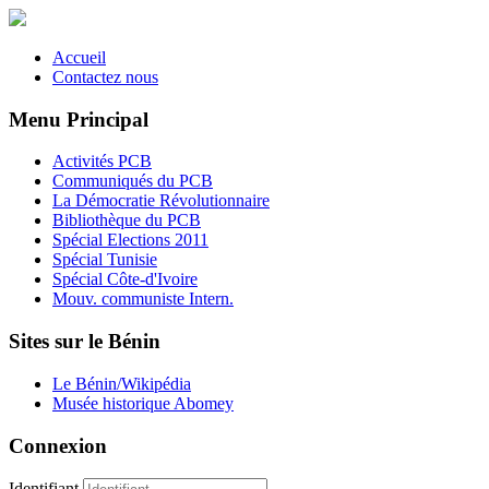
Accueil
Contactez nous
Menu Principal
Activités PCB
Communiqués du PCB
La Démocratie Révolutionnaire
Bibliothèque du PCB
Spécial Elections 2011
Spécial Tunisie
Spécial Côte-d'Ivoire
Mouv. communiste Intern.
Sites sur le Bénin
Le Bénin/Wikipédia
Musée historique Abomey
Connexion
Identifiant