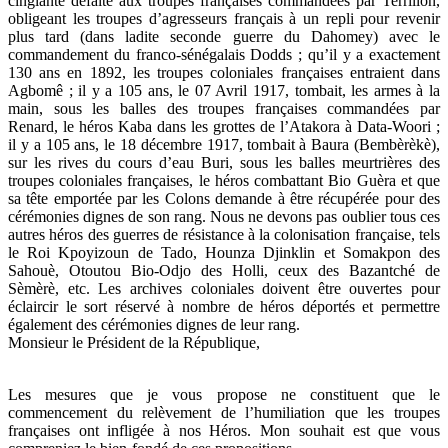
cinglante défaite aux troupes françaises commandées par Terrillon,
obligeant les troupes d’agresseurs français à un repli pour revenir
plus tard (dans ladite seconde guerre du Dahomey) avec le
commandement du franco-sénégalais Dodds ; qu’il y a exactement
130 ans en 1892, les troupes coloniales françaises entraient dans
Agbomê ; il y a 105 ans, le 07 Avril 1917, tombait, les armes à la
main, sous les balles des troupes françaises commandées par
Renard, le héros Kaba dans les grottes de l’Atakora à Data-Woori ;
il y a 105 ans, le 18 décembre 1917, tombait à Baura (Bembèrèkè),
sur les rives du cours d’eau Buri, sous les balles meurtrières des
troupes coloniales françaises, le héros combattant Bio Guèra et que
sa tête emportée par les Colons demande à être récupérée pour des
cérémonies dignes de son rang. Nous ne devons pas oublier tous ces
autres héros des guerres de résistance à la colonisation française, tels
le Roi Kpoyizoun de Tado, Hounza Djinklin et Somakpon des
Sahouè, Otoutou Bio-Odjo des Holli, ceux des Bazantché de
Sèmèrè, etc. Les archives coloniales doivent être ouvertes pour
éclaircir le sort réservé à nombre de héros déportés et permettre
également des cérémonies dignes de leur rang.
Monsieur le Président de la République,
Les mesures que je vous propose ne constituent que le
commencement du relèvement de l’humiliation que les troupes
françaises ont infligée à nos Héros. Mon souhait est que vous