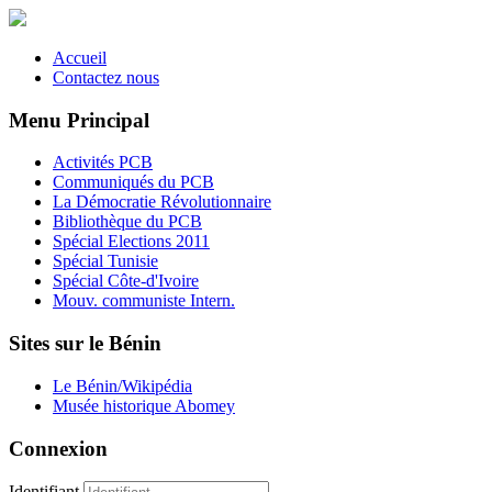
Accueil
Contactez nous
Menu Principal
Activités PCB
Communiqués du PCB
La Démocratie Révolutionnaire
Bibliothèque du PCB
Spécial Elections 2011
Spécial Tunisie
Spécial Côte-d'Ivoire
Mouv. communiste Intern.
Sites sur le Bénin
Le Bénin/Wikipédia
Musée historique Abomey
Connexion
Identifiant