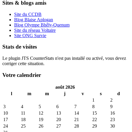
Sites & blogs amis
Site du CCDB
Blog Blaise Aplogan
Blog Olympe Bhêly-Quenum
Site du réseau Voltaire
Site ONG Survie
Stats de visites
Le plugin JTS CounterStats n'est pas installé ou activé, vous devez
corriger cette situation.
Votre calendrier
août 2026
l
m
m
j
v
s
d
1
2
3
4
5
6
7
8
9
10
11
12
13
14
15
16
17
18
19
20
21
22
23
24
25
26
27
28
29
30