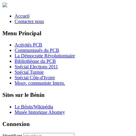
Accueil
Contactez nous
Menu Principal
Activités PCB
Communiqués du PCB
La Démocratie Révolutionnaire
Bibliothèque du PCB
Spécial Elections 2011
Spécial Tunisie
Spécial Côte-d'Ivoire
Mouv. communiste Intern.
Sites sur le Bénin
Le Bénin/Wikipédia
Musée historique Abomey
Connexion
Identifiant