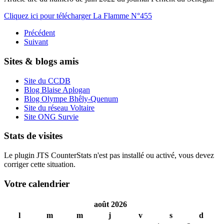
Cliquez ici pour télécharger La Flamme N°455
Précédent
Suivant
Sites & blogs amis
Site du CCDB
Blog Blaise Aplogan
Blog Olympe Bhêly-Quenum
Site du réseau Voltaire
Site ONG Survie
Stats de visites
Le plugin JTS CounterStats n'est pas installé ou activé, vous devez
corriger cette situation.
Votre calendrier
août 2026
l
m
m
j
v
s
d