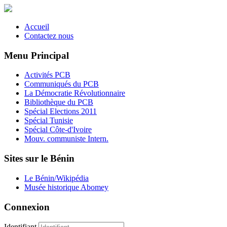
Accueil
Contactez nous
Menu Principal
Activités PCB
Communiqués du PCB
La Démocratie Révolutionnaire
Bibliothèque du PCB
Spécial Elections 2011
Spécial Tunisie
Spécial Côte-d'Ivoire
Mouv. communiste Intern.
Sites sur le Bénin
Le Bénin/Wikipédia
Musée historique Abomey
Connexion
Identifiant