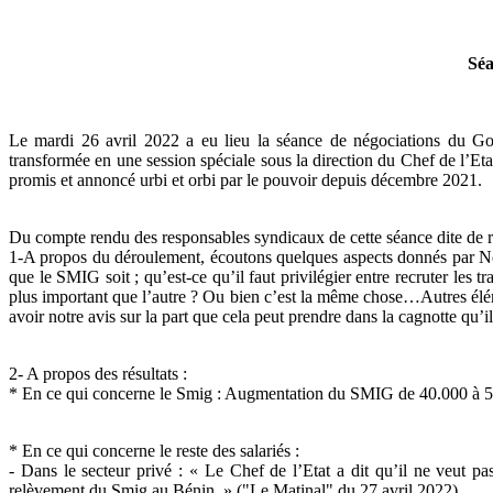
Séa
Le mardi 26 avril 2022 a eu lieu la séance de négociations du Gouv
transformée en une session spéciale sous la direction du Chef de l’Etat
promis et annoncé urbi et orbi par le pouvoir depuis décembre 2021.
Du compte rendu des responsables syndicaux de cette séance dite de reva
1-A propos du déroulement, écoutons quelques aspects donnés par No
que le SMIG soit ; qu’est-ce qu’il faut privilégier entre recruter les t
plus important que l’autre ? Ou bien c’est la même chose…Autres élémen
avoir notre avis sur la part que cela peut prendre dans la cagnotte qu’
2- A propos des résultats :
* En ce qui concerne le Smig : Augmentation du SMIG de 40.000 à 52.0
* En ce qui concerne le reste des salariés :
- Dans le secteur privé : « Le Chef de l’Etat a dit qu’il ne veut p
relèvement du Smig au Bénin. » ("Le Matinal" du 27 avril 2022)