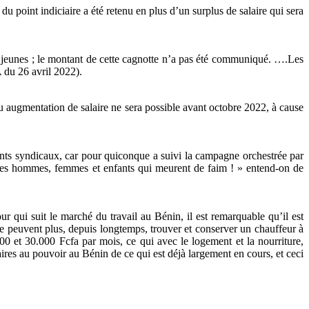
 du point indiciaire a été retenu en plus d’un surplus de salaire qui sera
s jeunes ; le montant de cette cagnotte n’a pas été communiqué. ….Les
 du 26 avril 2022).
 ou augmentation de salaire ne sera possible avant octobre 2022, à cause
tants syndicaux, car pour quiconque a suivi la campagne orchestrée par
vie des hommes, femmes et enfants qui meurent de faim ! » entend-on de
r qui suit le marché du travail au Bénin, il est remarquable qu’il est
ne peuvent plus, depuis longtemps, trouver et conserver un chauffeur à
00 et 30.000 Fcfa par mois, ce qui avec le logement et la nourriture,
res au pouvoir au Bénin de ce qui est déjà largement en cours, et ceci