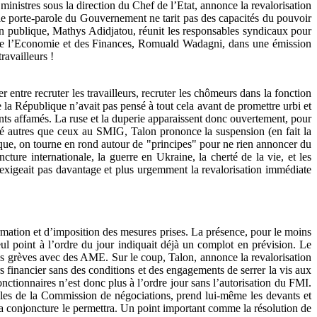
nistres sous la direction du Chef de l’Etat, annonce la revalorisation
, le porte-parole du Gouvernement ne tarit pas des capacités du pouvoir
ction publique, Mathys Adidjatou, réunit les responsables syndicaux pour
tre de l’Economie et des Finances, Romuald Wadagni, dans une émission
ravailleurs !
r entre recruter les travailleurs, recruter les chômeurs dans la fonction
 la République n’avait pas pensé à tout cela avant de promettre urbi et
nts affamés. La ruse et la duperie apparaissent donc ouvertement, pour
rivé autres que ceux au SMIG, Talon prononce la suspension (en fait la
ique, on tourne en rond autour de "principes" pour ne rien annoncer du
cture internationale, la guerre en Ukraine, la cherté de la vie, et les
n’exigeait pas davantage et plus urgemment la revalorisation immédiate
rmation et d’imposition des mesures prises. La présence, pour le moins
ul point à l’ordre du jour indiquait déjà un complot en prévision. Le
 des grèves avec des AME. Sur le coup, Talon, annonce la revalorisation
 financier sans des conditions et des engagements de serrer la vis aux
fonctionnaires n’est donc plus à l’ordre jour sans l’autorisation du FMI.
ables de la Commission de négociations, prend lui-même les devants et
 la conjoncture le permettra. Un point important comme la résolution de