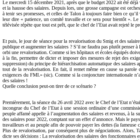
Le mercredi 15 décembre 2021, après que le budget 2022 ait été déjà v
et la hausse des salaires. Depuis lors, une grosse campagne est orches
à tenir ses promesses, et celles de Talon à toujours faire bien ce qu’i
leur dire « patience, un comité travaille et ce sera pour bientôt ».
télévisée répète que tout est prêt, que le chef de l’Etat avait rejeté le
Et puis, le jour de séance pour la revalorisation du Smig et des salaire
publique et augmenter les salaires ? S’il ne faudra pas plutôt penser 
orbi une revalorisation. Comme si les hôpitaux et écoles équipés doiv
à la fin, permettre de dicter et imposer des mesures de rejet des exi
suppression) du principe de hiérarchisation automatique des salaires 
tout de la revalorisation. En fait, il remet même en cause sa parole d
exigences du FMI.» (sic). Comme si la conjoncture internationale n’ag
des salaires !
Quelle conclusion peut-on tirer de ce scénario ?
Premièrement, la séance du 26 avril 2022 avec le Chef de l’Etat n’éta
incongrue du Chef de l’Etat à une session ordinaire d’une commission
peuple affamé appelle à l’augmentation des salaires et revenus, à la s
des salaires pour 2022, comptant sur un effet d’annonce. Mais le pays
travailleurs et au peuple afin de pouvoir payer les dettes (la fameuse c
Plus de revalorisation, par conséquent plus de négociations. Alors, 
dicte ses décisions : La revalorisation des salaires des fonctionnaire