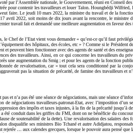
oté par l’Assemblée nationale, le Gouvernement, réuni en Conseil des mi
trée pour contenir les travailleurs et louer Talon. Houngbédji Wilfried
l veut faire. Le jeudi 10 mars 2022, la ministre du travail et de la fon
 Le 17 avril 2022, soit moins de dix jours avant la rencontre, le minis
 premier travail fait et demandé une meilleure augmentation en faveur des t
s, le Chef de l’Etat vient vous demander « qu’est-ce qu’il faut privilégie
à l’équipement des hôpitaux, des écoles, etc » ? Comme si le Président de
ent et peuvent bien fonctionner avec des agents de santé et des enseigna
gences des travailleurs. Ainsi, en ce qui concerne les travailleurs du p
après une augmentation du Smig ; et pour les agents de la fonction publ
onnée de revalorisation, car « tout cela sera conditionné par la conjon
graverait pas la situation de précarité, de famine des travailleurs et 
it pas et n’a pas été une séance de négociations, mais une séance d’info
 de négociations travailleurs-patronat-Etat, avec l’imposition d’un se
uppression des impôts et taxes injustes, à la fin de la précarité jusqu’à
 a été conduit dans les griffes du FMI, dont on ne bénéficie du concours
lause de soutenabilité de la dette). Une revalorisation des salaires des 
Talon disqualifie ses ministres Bio Tchané et autre Adidjatou, respons
s est rejetée … aux calendes grecques, lorsque le pouvoir aura pensé que