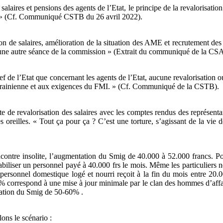
salaires et pensions des agents de l’Etat, le principe de la revalorisation
 bas. » (Cf. Communiqué CSTB du 26 avril 2022).
ion de salaires, amélioration de la situation des AME et recrutement de
’une autre séance de la commission » (Extrait du communiqué de la CSA
hef de l’Etat que concernant les agents de l’Etat, aucune revalorisation
o-ukrainienne et aux exigences du FMI. » (Cf. Communiqué de la CSTB).
te de revalorisation des salaires avec les comptes rendus des représen
 ses oreilles. « Tout ça pour ça ? C’est une torture, s’agissant de la 
ncontre insolite, l’augmentation du Smig de 40.000 à 52.000 francs. Pou
abiliser un personnel payé à 40.000 frs le mois. Même les particuliers 
ersonnel domestique logé et nourri reçoit à la fin du mois entre 20.0
% correspond à une mise à jour minimale par le clan des hommes d’affai
sation du Smig de 50-60% .
lons le scénario :