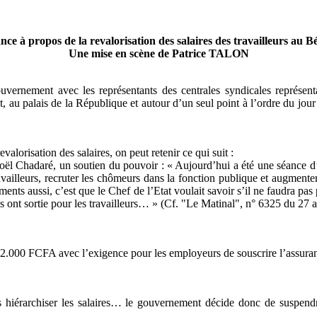
nce à propos de la revalorisation des salaires des travailleurs au B
Une mise en scène de Patrice TALON
ernement avec les représentants des centrales syndicales représentat
, au palais de la République et autour d’un seul point à l’ordre du jour :
lorisation des salaires, on peut retenir ce qui suit :
ël Chadaré, un soutien du pouvoir : « Aujourd’hui a été une séance d
ravailleurs, recruter les chômeurs dans la fonction publique et augmenter 
ts aussi, c’est que le Chef de l’Etat voulait savoir s’il ne faudra pas
ils ont sortie pour les travailleurs… » (Cf. "Le Matinal", n° 6325 du 27 a
00 FCFA avec l’exigence pour les employeurs de souscrire l’assurance 
as hiérarchiser les salaires… le gouvernement décide donc de suspendre