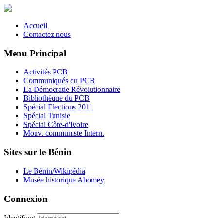
Accueil
Contactez nous
Menu Principal
Activités PCB
Communiqués du PCB
La Démocratie Révolutionnaire
Bibliothèque du PCB
Spécial Elections 2011
Spécial Tunisie
Spécial Côte-d'Ivoire
Mouv. communiste Intern.
Sites sur le Bénin
Le Bénin/Wikipédia
Musée historique Abomey
Connexion
Identifiant