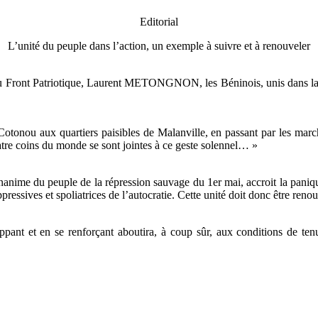
Editorial
L’unité du peuple dans l’action, un exemple à suivre et à renouveler
 Front Patriotique, Laurent METONGNON, les Béninois, unis dans la dou
e Cotonou aux quartiers paisibles de Malanville, en passant par les mar
re coins du monde se sont jointes à ce geste solennel… »
nanime du peuple de la répression sauvage du 1er mai, accroit la paniq
ppressives et spoliatrices de l’autocratie. Cette unité doit donc être ren
ppant et en se renforçant aboutira, à coup sûr, aux conditions de ten