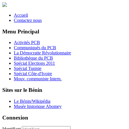
Accueil
Contactez nous
Menu Principal
Activités PCB
Communiqués du PCB
La Démocratie Révolutionnaire
Bibliothèque du PCB
Spécial Elections 2011
Spécial Tunisie
Spécial Côte-d'Ivoire
Mouv. communiste Intern.
Sites sur le Bénin
Le Bénin/Wikipédia
Musée historique Abomey
Connexion
Identifiant