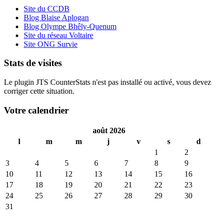
Site du CCDB
Blog Blaise Aplogan
Blog Olympe Bhêly-Quenum
Site du réseau Voltaire
Site ONG Survie
Stats de visites
Le plugin JTS CounterStats n'est pas installé ou activé, vous devez
corriger cette situation.
Votre calendrier
août 2026
l
m
m
j
v
s
d
1
2
3
4
5
6
7
8
9
10
11
12
13
14
15
16
17
18
19
20
21
22
23
24
25
26
27
28
29
30
31