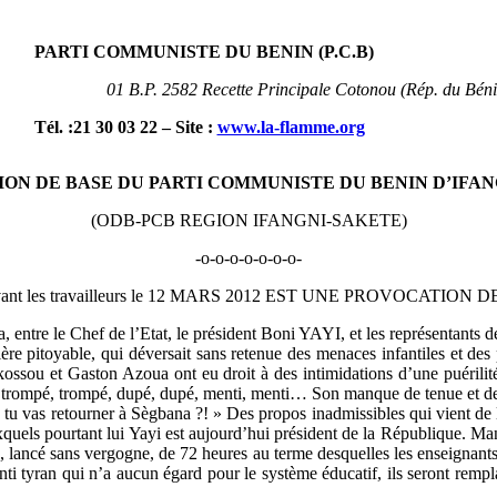
PARTI COMMUNISTE DU BENIN (P.C.B
)
01 B.P. 2582 Recette Principale Cotonou (Rép. du Béni
Tél. :21 30 03 22 – Site
:
www.la-flamme.org
ON DE BASE DU PARTI COMMUNISTE DU BENIN D’IFA
(ODB-PCB REGION IFANGNI-SAKETE)
-o-o-o-o-o-o-o-
i devant les travailleurs le 12 MARS 2012 EST UNE PROVOCATION
a, entre le Chef de l’Etat, le président Boni YAYI, et les représentants 
pitoyable, qui déversait sans retenue des menaces infantiles et des pr
ossou et Gaston Azoua ont eu droit à des intimidations d’une puérilité
voir trompé, trompé, dupé, dupé, menti, menti… Son manque de tenue et d
en, tu vas retourner à Sègbana ?! » Des propos inadmissibles qui vient de
xquels pourtant lui Yayi est aujourd’hui président de la République. Mani
e, lancé sans vergogne, de 72 heures au terme desquelles les enseignants 
nti tyran qui n’a aucun égard pour le système éducatif, ils seront remp