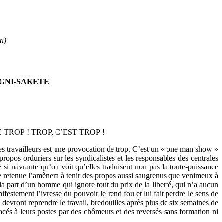
n)
NGNI-SAKETE
 DE TROP ! TROP, C’EST TROP !
des travailleurs est une provocation de trop. C’est un « one man show »
opos orduriers sur les syndicalistes et les responsables des centrales
 si navrante qu’on voit qu’elles traduisent non pas la toute-puissance
e retenue l’amènera à tenir des propos aussi saugrenus que venimeux à
 la part d’un homme qui ignore tout du prix de la liberté, qui n’a aucun
festement l’ivresse du pouvoir le rend fou et lui fait perdre le sens de
devront reprendre le travail, bredouilles après plus de six semaines de
lacés à leurs postes par des chômeurs et des reversés sans formation ni