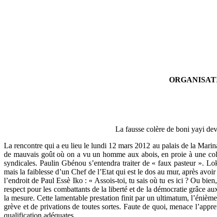
ORGANISATI
La fausse colère de boni yay
La rencontre qui a eu lieu le lundi 12 mars 2012 au palais de la Marin
de mauvais goût où on a vu un homme aux abois, en proie à une colère 
syndicales. Paulin Gbénou s’entendra traiter de « faux pasteur ». Lok
mais la faiblesse d’un Chef de l’Etat qui est le dos au mur, après a
l’endroit de Paul Essè Iko : « Assois-toi, tu sais où tu es ici ? Ou bi
respect pour les combattants de la liberté et de la démocratie grâce au
la mesure. Cette lamentable prestation finit par un ultimatum, l’énièm
grève et de privations de toutes sortes. Faute de quoi, menace l’appre
qualification adéquates.