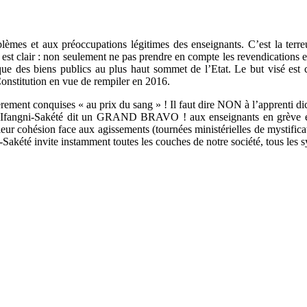
oblèmes et aux préoccupations légitimes des enseignants. C’est la ter
st clair : non seulement ne pas prendre en compte les revendications et 
que des biens publics au plus haut sommet de l’Etat. Le but visé est cl
onstitution en vue de rempiler en 2016.
s chèrement conquises « au prix du sang » ! Il faut dire NON à l’apprenti d
angni-Sakété dit un GRAND BRAVO ! aux enseignants en grève et à le
leur cohésion face aux agissements (tournées ministérielles de mystifi
akété invite instamment toutes les couches de notre société, tous les syn