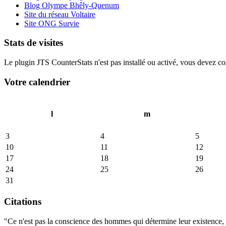
Blog Olympe Bhêly-Quenum
Site du réseau Voltaire
Site ONG Survie
Stats de visites
Le plugin JTS CounterStats n'est pas installé ou activé, vous devez corr
Votre calendrier
l
m
3
4
5
10
11
12
17
18
19
24
25
26
31
Citations
"Ce n'est pas la conscience des hommes qui détermine leur existence, c