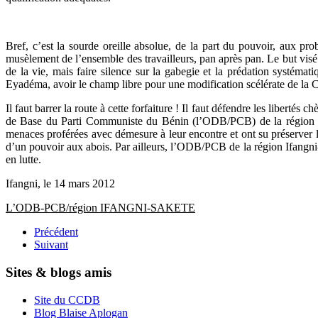
Bref, c’est la sourde oreille absolue, de la part du pouvoir, aux pr
musèlement de l’ensemble des travailleurs, pan après pan. Le but visé e
de la vie, mais faire silence sur la gabegie et la prédation systémati
Eyadéma, avoir le champ libre pour une modification scélérate de la C
Il faut barrer la route à cette forfaiture ! Il faut défendre les liberté
de Base du Parti Communiste du Bénin (l’ODB/PCB) de la région If
menaces proférées avec démesure à leur encontre et ont su préserver 
d’un pouvoir aux abois. Par ailleurs, l’ODB/PCB de la région Ifangni-S
en lutte.
Ifangni, le 14 mars 2012
L’ODB-PCB/région IFANGNI-SAKETE
Précédent
Suivant
Sites & blogs amis
Site du CCDB
Blog Blaise Aplogan