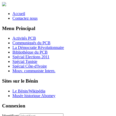
Accueil
Contactez nous
Menu Principal
Activités PCB
Communiqués du PCB
La Démocratie Révolutionnaire
Bibliothèque du PCB
Spécial Elections 2011
Spécial Tunisie
Spécial Côte-d'Ivoire
Mouv. communiste Intern.
Sites sur le Bénin
Le Bénin/Wikipédia
Musée historique Abomey
Connexion
Identifiant