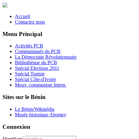
Accueil
Contactez nous
Menu Principal
Activités PCB
Communiqués du PCB
La Démocratie Révolutionnaire
Bibliothèque du PCB
Spécial Elections 2011
Spécial Tunisie
Spécial Côte-d'Ivoire
Mouv. communiste Intern.
Sites sur le Bénin
Le Bénin/Wikipédia
Musée historique Abomey
Connexion
Identifiant