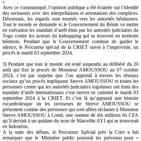
»
Avec ce communiqué, l’opinion publique a été éclairée sur l’identité
des ravisseurs avec des interpellations et arrestations des complices.
Désormais, les regards sont tournés vers les autorités béninoises.
Tout le monde se demande si le Gouvernement du Bénin va mettre
en exécution les mandats d’arrêt émis par les autorités judiciaires du
Togo contre les acteurs du kidnapping qui se trouvent en territoire
béninois. Pendant que le Gouvernement continue de garder le
silence, le Procureur spécial de la CRIET ouvre à l’improviste, un
procès le mardi 03 septembre 2024.
3) Pendant que tout le monde est resté suspendu au délibéré du 20
août qui fixe le procès de Monsieur AMOUSSOU au 07 octobre
2024, c’est par surprise que l’on apprend à travers les réseaux
sociaux qu’un procès impliquant Steeve AMOUSSOU et toutes les
personnes contre qui les autorités judiciaires togolaises ont émis des
mandats d’arrêt internationaux s’est ouvert en catimini le mardi 03
septembre 2024 à la CRIET. Et c’est là qu’apparait une histoire
rocambolesque où les ravisseurs de Steeve AMOUSSOU se
présentent comme des personnes qui sont allées réclamer à Monsieur
Steeve AMOUSSOU à Lomé, une somme de dix millions frs CFA
qu’il devrait à un quidam du nom de Marcellin AYI qui se trouverait
en Indonésie.
A la suite des débats, le Procureur Spécial près la Criet a fait
remarquer que le Ministère public poursuit les prévenus pour «