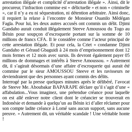
arrestation illégale et complicité d’arrestation illégale ». Ainsi, dit le
procureur, l’infraction commise est « délictuelle » et non « criminelle
», car il n’y a eu ni séquestration, ni détention arbitraire. Ainsi donc,
il requiert la relaxe à l’encontre de Monsieur Ouanilo Mèdégan
Fagla. Pour lui, les deux autres accusés ont commis un délit. Djimi
Gandaho aurait conduit illégalement Steeve Amoussou du Togo au
Bénin pour soupçon d’escroquerie portant sur la somme de 10
millions de francs CFA. Il le considère comme l’acteur principal de
cette arrestation illégale. Et pour cela, la Criet « condamne Djimi
Gandaho et Géraud Gbaguidi à 24 mois d’emprisonnement dont 12
mois fermes et 12 mois avec sursis. Ils devront également payer 05
millions de dommages et intérêts à Steeve Amoussou. » Autrement
dit, il s’agirait désormais d’une affaire d’escroquerie qui aurait été
commise par le sieur AMOUSSOU Steeve et les ravisseurs ne
deviendraient que des personnes ayant commis des délits.
Interrogé par la presse quelques minutes après le délibéré, l’avocat
de Steeve Me. Aboubakar BAPARAPE déclare qu’il s’agit d’une «
affabulation...Vous imaginez, une prétendue créance pour laquelle
on est allé enlever notre client dont le créancier se trouverait en
Indonésie et demande à quelqu’un au Bénin ici d’aller réclamer pour
son compte ladite créance à Lomé sans aucun support, sans aucune
preuve. » Autrement dit, un véritable scandale ! Une véritable honte
!