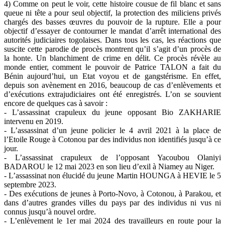
4) Comme on peut le voir, cette histoire cousue de fil blanc et sans
queue ni tête a pour seul objectif, la protection des miliciens privés
chargés des basses œuvres du pouvoir de la rupture. Elle a pour
objectif d’essayer de contourner le mandat d’arrêt international des
autorités judiciaires togolaises. Dans tous les cas, les réactions que
suscite cette parodie de procès montrent qu’il s’agit d’un procès de
la honte. Un blanchiment de crime en délit. Ce procès révèle au
monde entier, comment le pouvoir de Patrice TALON a fait du
Bénin aujourd’hui, un Etat voyou et de gangstérisme. En effet,
depuis son avènement en 2016, beaucoup de cas d’enlèvements et
d’exécutions extrajudiciaires ont été enregistrés. L’on se souvient
encore de quelques cas à savoir :
- L’assassinat crapuleux du jeune opposant Bio ZAKHARIE
intervenu en 2019.
- L’assassinat d’un jeune policier le 4 avril 2021 à la place de
l’Etoile Rouge à Cotonou par des individus non identifiés jusqu’à ce
jour.
- L’assassinat crapuleux de l’opposant Yacoubou Olaniyi
BADAROU le 12 mai 2023 en son lieu d’exil à Niamey au Niger.
- L’assassinat non élucidé du jeune Martin HOUNGA à HEVIE le 5
septembre 2023.
- Des exécutions de jeunes à Porto-Novo, à Cotonou, à Parakou, et
dans d’autres grandes villes du pays par des individus ni vus ni
connus jusqu’à nouvel ordre.
- L’enlèvement le 1er mai 2024 des travailleurs en route pour la