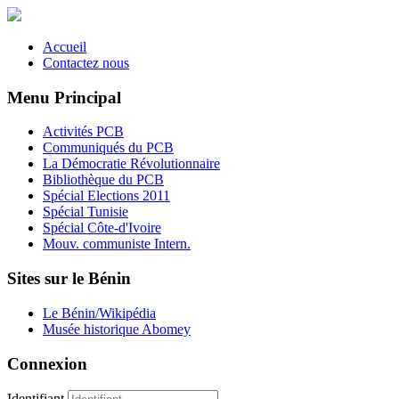
Accueil
Contactez nous
Menu Principal
Activités PCB
Communiqués du PCB
La Démocratie Révolutionnaire
Bibliothèque du PCB
Spécial Elections 2011
Spécial Tunisie
Spécial Côte-d'Ivoire
Mouv. communiste Intern.
Sites sur le Bénin
Le Bénin/Wikipédia
Musée historique Abomey
Connexion
Identifiant