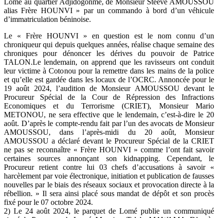
Lomé au quartier Adjidogonmè, de Monsieur Steeve AMOUSSOU
alias Frère HOUNVI » par un commando à bord d’un véhicule
d’immatriculation béninoise.
Le « Frère HOUNVI » en question est le nom connu d’un
chroniqueur qui depuis quelques années, réalise chaque semaine des
chroniques pour dénoncer les dérives du pouvoir de Patrice
TALON.Le lendemain, on apprend que les ravisseurs ont conduit
leur victime à Cotonou pour la remettre dans les mains de la police
et qu’elle est gardée dans les locaux de l’OCRC. Annoncée pour le
19 août 2024, l’audition de Monsieur AMOUSSOU devant le
Procureur Spécial de la Cour de Répression des Infractions
Economiques et du Terrorisme (CRIET), Monsieur Mario
METONOU, ne sera effective que le lendemain, c’est-à-dire le 20
août. D’après le compte-rendu fait par l’un des avocats de Monsieur
AMOUSSOU, dans l’après-midi du 20 août, Monsieur
AMOUSSOU a déclaré devant le Procureur Spécial de la CRIET
ne pas se reconnaître « Frère HOUNVI » comme l’ont fait savoir
certaines sources annonçant son kidnapping. Cependant, le
Procureur retient contre lui 03 chefs d’accusations à savoir «
harcèlement par voie électronique, initiation et publication de fausses
nouvelles par le biais des réseaux sociaux et provocation directe à la
rébellion. » Il sera ainsi placé sous mandat de dépôt et son procès
fixé pour le 07 octobre 2024.
2) Le 24 août 2024, le parquet de Lomé publie un communiqué