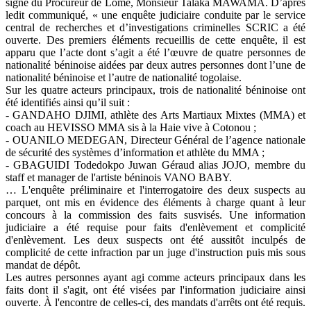
signé du Procureur de Lomé, Monsieur Talaka MAWAMA. D’après
ledit communiqué, « une enquête judiciaire conduite par le service
central de recherches et d’investigations criminelles SCRIC a été
ouverte. Des premiers éléments recueillis de cette enquête, il est
apparu que l’acte dont s’agit a été l’œuvre de quatre personnes de
nationalité béninoise aidées par deux autres personnes dont l’une de
nationalité béninoise et l’autre de nationalité togolaise.
Sur les quatre acteurs principaux, trois de nationalité béninoise ont
été identifiés ainsi qu’il suit :
- GANDAHO DJIMI, athlète des Arts Martiaux Mixtes (MMA) et
coach au HEVISSO MMA sis à la Haie vive à Cotonou ;
- OUANILO MEDEGAN, Directeur Général de l’agence nationale
de sécurité des systèmes d’information et athlète du MMA ;
- GBAGUIDI Todedokpo Juwan Géraud alias JOJO, membre du
staff et manager de l'artiste béninois VANO BABY.
… L'enquête préliminaire et l'interrogatoire des deux suspects au
parquet, ont mis en évidence des éléments à charge quant à leur
concours à la commission des faits susvisés. Une information
judiciaire a été requise pour faits d'enlèvement et complicité
d'enlèvement. Les deux suspects ont été aussitôt inculpés de
complicité de cette infraction par un juge d'instruction puis mis sous
mandat de dépôt.
Les autres personnes ayant agi comme acteurs principaux dans les
faits dont il s'agit, ont été visées par l'information judiciaire ainsi
ouverte. À l'encontre de celles-ci, des mandats d'arrêts ont été requis.