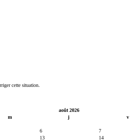
iger cette situation.
août 2026
m
j
v
6
7
13
14