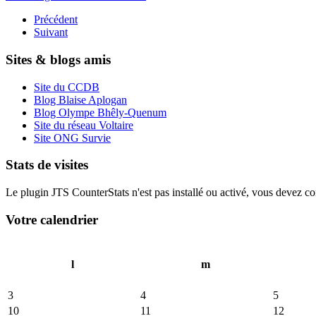
Précédent
Suivant
Sites & blogs amis
Site du CCDB
Blog Blaise Aplogan
Blog Olympe Bhêly-Quenum
Site du réseau Voltaire
Site ONG Survie
Stats de visites
Le plugin JTS CounterStats n'est pas installé ou activé, vous devez corr
Votre calendrier
l
m
3
4
5
10
11
12