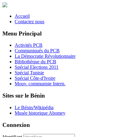
Accueil
Contactez nous
Menu Principal
Activités PCB
Communiqués du PCB
La Démocratie Révolutionnaire
Bibliothèque du PCB
Spécial Elections 2011
Spécial Tunisie
Spécial Côte-d'Ivoire
Mouv. communiste Intern.
Sites sur le Bénin
Le Bénin/Wikipédia
Musée historique Abomey
Connexion
Identifiant