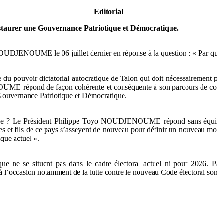
Editorial
Instaurer une Gouvernance Patriotique et Démocratique.
NOUDJENOUME le 06 juillet dernier en réponse à la question : « Par que
te du pouvoir dictatorial autocratique de Talon qui doit nécessairement p
ME répond de façon cohérente et conséquente à son parcours de combat
e Gouvernance Patriotique et Démocratique.
nce ? Le Président Philippe Toyo NOUDJENOUME répond sans équivoqu
filles et fils de ce pays s’asseyent de nouveau pour définir un nouveau
ique actuel ».
ue ne se situent pas dans le cadre électoral actuel ni pour 2026. Par
l’occasion notamment de la lutte contre le nouveau Code électoral sont