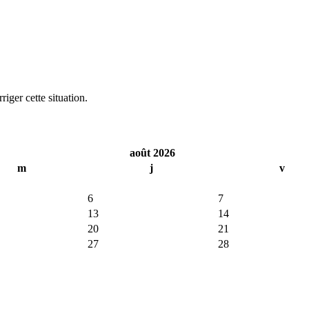
iger cette situation.
août 2026
m
j
v
6
7
13
14
20
21
27
28