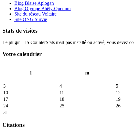
Blog Blaise Aplogan
Blog Olympe Bhêly-Quenum
Site du réseau Voltaire
Site ONG Survie
Stats de visites
Le plugin JTS CounterStats n'est pas installé ou activé, vous devez corr
Votre calendrier
l
m
3
4
5
10
11
12
17
18
19
24
25
26
31
Citations