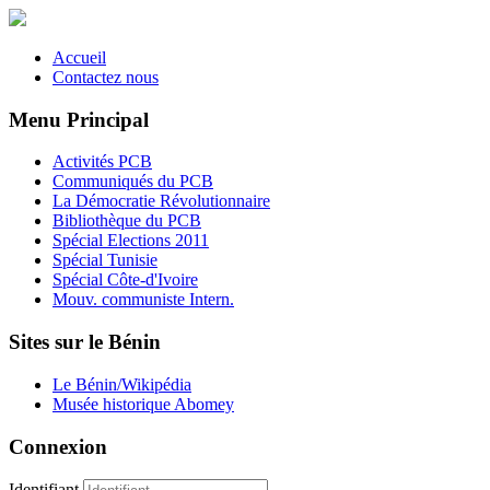
Accueil
Contactez nous
Menu Principal
Activités PCB
Communiqués du PCB
La Démocratie Révolutionnaire
Bibliothèque du PCB
Spécial Elections 2011
Spécial Tunisie
Spécial Côte-d'Ivoire
Mouv. communiste Intern.
Sites sur le Bénin
Le Bénin/Wikipédia
Musée historique Abomey
Connexion
Identifiant