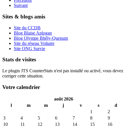
Précédent
Suivant
Sites & blogs amis
Site du CCDB
Blog Blaise Aplogan
Blog Olympe Bhêly-Quenum
Site du réseau Voltaire
Site ONG Survie
Stats de visites
Le plugin JTS CounterStats n'est pas installé ou activé, vous devez
corriger cette situation.
Votre calendrier
août 2026
l
m
m
j
v
s
d
1
2
3
4
5
6
7
8
9
10
11
12
13
14
15
16