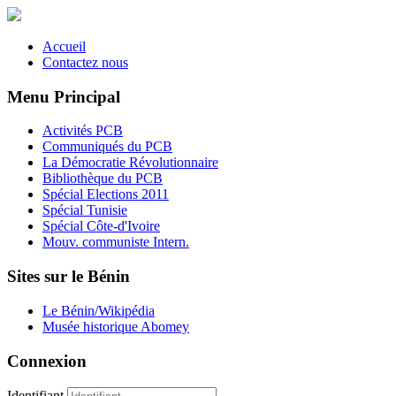
Accueil
Contactez nous
Menu Principal
Activités PCB
Communiqués du PCB
La Démocratie Révolutionnaire
Bibliothèque du PCB
Spécial Elections 2011
Spécial Tunisie
Spécial Côte-d'Ivoire
Mouv. communiste Intern.
Sites sur le Bénin
Le Bénin/Wikipédia
Musée historique Abomey
Connexion
Identifiant