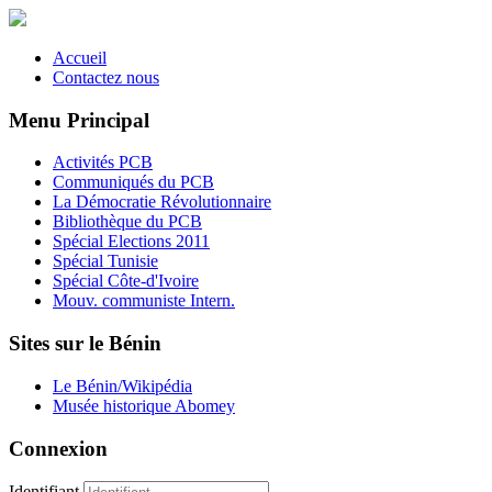
Accueil
Contactez nous
Menu Principal
Activités PCB
Communiqués du PCB
La Démocratie Révolutionnaire
Bibliothèque du PCB
Spécial Elections 2011
Spécial Tunisie
Spécial Côte-d'Ivoire
Mouv. communiste Intern.
Sites sur le Bénin
Le Bénin/Wikipédia
Musée historique Abomey
Connexion
Identifiant