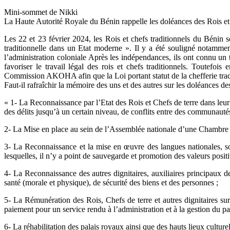
Mini-sommet de Nikki
La Haute Autorité Royale du Bénin rappelle les doléances des Rois et 
Les 22 et 23 février 2024, les Rois et chefs traditionnels du Béni
traditionnelle dans un Etat moderne ». Il y a été souligné notamment 
l’administration coloniale Après les indépendances, ils ont connu un 
favoriser le travail légal des rois et chefs traditionnels. Toutefo
Commission AKOHA afin que la Loi portant statut de la chefferie trad
Faut-il rafraîchir la mémoire des uns et des autres sur les doléances des r
« 1- La Reconnaissance par l’Etat des Rois et Chefs de terre dans leur 
des délits jusqu’à un certain niveau, de conflits entre des communautés
2- La Mise en place au sein de l’Assemblée nationale d’une Chambre des
3- La Reconnaissance et la mise en œuvre des langues nationales, socl
lesquelles, il n’y a point de sauvegarde et promotion des valeurs posit
4- La Reconnaissance des autres dignitaires, auxiliaires principaux d
santé (morale et physique), de sécurité des biens et des personnes ;
5- La Rémunération des Rois, Chefs de terre et autres dignitaires sur
paiement pour un service rendu à l’administration et à la gestion du pa
6- La réhabilitation des palais royaux ainsi que des hauts lieux culturel