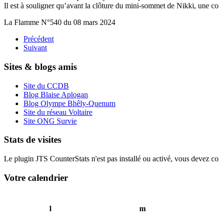
Il est à souligner qu’avant la clôture du mini-sommet de Nikki, une c
La Flamme N°540 du 08 mars 2024
Précédent
Suivant
Sites & blogs amis
Site du CCDB
Blog Blaise Aplogan
Blog Olympe Bhêly-Quenum
Site du réseau Voltaire
Site ONG Survie
Stats de visites
Le plugin JTS CounterStats n'est pas installé ou activé, vous devez corr
Votre calendrier
l
m