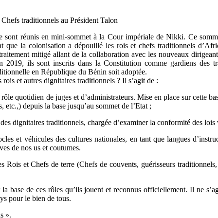
Chefs traditionnels au Président Talon
n se sont réunis en mini-sommet à la Cour impériale de Nikki. Ce somm
que la colonisation a dépouillé les rois et chefs traditionnels d’Afri
traitement mitigé allant de la collaboration avec les nouveaux dirigeant
is en 2019, ils sont inscrits dans la Constitution comme gardiens des
itionnelle en République du Bénin soit adoptée.
ois et autres dignitaires traditionnels ? Il s’agit de :
rôle quotidien de juges et d’administrateurs. Mise en place sur cette ba
, etc.,) depuis la base jusqu’au sommet de l’Etat ;
 dignitaires traditionnels, chargée d’examiner la conformité des lois v
es et véhicules des cultures nationales, en tant que langues d’instructi
ives de nos us et coutumes.
es Rois et Chefs de terre (Chefs de couvents, guérisseurs traditionnels
 la base de ces rôles qu’ils jouent et reconnus officiellement. Il ne s
ys pour le bien de tous.
s ».