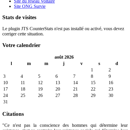
Site du réseau Voltaire
Site ONG Survie
Stats de visites
Le plugin JTS CounterStats n'est pas installé ou activé, vous devez
corriger cette situation.
Votre calendrier
août 2026
l
m
m
j
v
s
d
1
2
3
4
5
6
7
8
9
10
11
12
13
14
15
16
17
18
19
20
21
22
23
24
25
26
27
28
29
30
31
Citations
"Ce n'est pas la conscience des hommes qui détermine leur