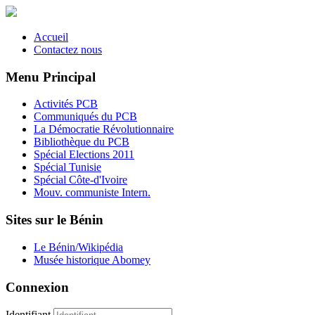
Accueil
Contactez nous
Menu Principal
Activités PCB
Communiqués du PCB
La Démocratie Révolutionnaire
Bibliothèque du PCB
Spécial Elections 2011
Spécial Tunisie
Spécial Côte-d'Ivoire
Mouv. communiste Intern.
Sites sur le Bénin
Le Bénin/Wikipédia
Musée historique Abomey
Connexion
Identifiant