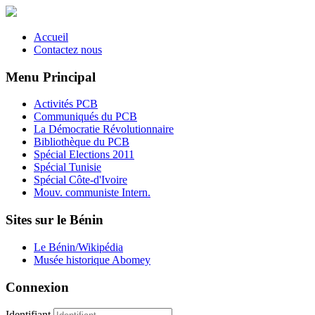
Accueil
Contactez nous
Menu Principal
Activités PCB
Communiqués du PCB
La Démocratie Révolutionnaire
Bibliothèque du PCB
Spécial Elections 2011
Spécial Tunisie
Spécial Côte-d'Ivoire
Mouv. communiste Intern.
Sites sur le Bénin
Le Bénin/Wikipédia
Musée historique Abomey
Connexion
Identifiant