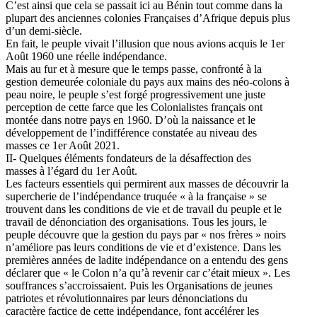
C’est ainsi que cela se passait ici au Bénin tout comme dans la
plupart des anciennes colonies Françaises d’Afrique depuis plus
d’un demi-siècle.
En fait, le peuple vivait l’illusion que nous avions acquis le 1er
Août 1960 une réelle indépendance.
Mais au fur et à mesure que le temps passe, confronté à la
gestion demeurée coloniale du pays aux mains des néo-colons à
peau noire, le peuple s’est forgé progressivement une juste
perception de cette farce que les Colonialistes français ont
montée dans notre pays en 1960. D’où la naissance et le
développement de l’indifférence constatée au niveau des
masses ce 1er Août 2021.
II- Quelques éléments fondateurs de la désaffection des
masses à l’égard du 1er Août.
Les facteurs essentiels qui permirent aux masses de découvrir la
supercherie de l’indépendance truquée « à la française » se
trouvent dans les conditions de vie et de travail du peuple et le
travail de dénonciation des organisations. Tous les jours, le
peuple découvre que la gestion du pays par « nos frères » noirs
n’améliore pas leurs conditions de vie et d’existence. Dans les
premières années de ladite indépendance on a entendu des gens
déclarer que « le Colon n’a qu’à revenir car c’était mieux ». Les
souffrances s’accroissaient. Puis les Organisations de jeunes
patriotes et révolutionnaires par leurs dénonciations du
caractère factice de cette indépendance, font accélérer les