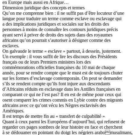
en Europe mais aussi en Afrique…
Dimension juridique des concepts et termes
Qu’on me comprenne bien : il ne suffit pas d’être locuteur d’une
langue pour traduire un terme comme esclave ou esclavage qui
a des implications juridiques et sociales sur les droits des
personnes à moins de connaître les contours juridiques précis
ayant servi à priver de droits des sujets dans des royaumes
africains qu’on pourrait s’autoriser à désigner comme des
esclaves.
On galvaude le terme « esclave » partout, à dessein, justement.
Un exemple : il vous suffit de lire les discours des Présidents
français ou de leurs Premiers ministres lors des
commémorations officielles françaises du 10 mai de chaque
année, pour se rendre compte que le must est de toujours chuter
sur les formes d’esclavage contemporain. On peut se demander
s’ils se rendent compte qu’ils font injure aux descendants
d’Africains réduits en esclavage dans les Antilles françaises en
comparant ce qui ne l’est pas? Il en est de même pour ceux qui
osent comparer les crimes commis en Lybie contre des migrants
africains avec ce qu’ont vécu les Nègres esclavisés des
Amériques.
Il est temps de mettre fin au « transfert de culpabilité »
Quant à ceux parmi les Européens d’aujourd’hui, qui refusent de
regarder ces pages sombres de leur histoire en face et cherchent
à se dédouaner en pointant du doigt les négriers arabomusulmans,