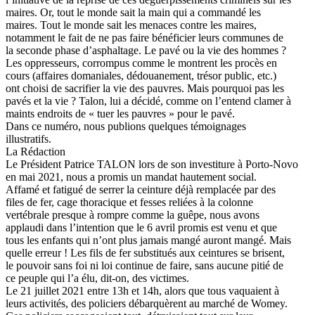
maires. Or, tout le monde sait la main qui a commandé les
maires. Tout le monde sait les menaces contre les maires,
notamment le fait de ne pas faire bénéficier leurs communes de
la seconde phase d’asphaltage. Le pavé ou la vie des hommes ?
Les oppresseurs, corrompus comme le montrent les procès en
cours (affaires domaniales, dédouanement, trésor public, etc.)
ont choisi de sacrifier la vie des pauvres. Mais pourquoi pas les
pavés et la vie ? Talon, lui a décidé, comme on l’entend clamer à
maints endroits de « tuer les pauvres » pour le pavé.
Dans ce numéro, nous publions quelques témoignages
illustratifs.
La Rédaction
Le Président Patrice TALON lors de son investiture à Porto-Novo
en mai 2021, nous a promis un mandat hautement social.
Affamé et fatigué de serrer la ceinture déjà remplacée par des
files de fer, cage thoracique et fesses reliées à la colonne
vertébrale presque à rompre comme la guêpe, nous avons
applaudi dans l’intention que le 6 avril promis est venu et que
tous les enfants qui n’ont plus jamais mangé auront mangé. Mais
quelle erreur ! Les fils de fer substitués aux ceintures se brisent,
le pouvoir sans foi ni loi continue de faire, sans aucune pitié de
ce peuple qui l’a élu, dit-on, des victimes.
Le 21 juillet 2021 entre 13h et 14h, alors que tous vaquaient à
leurs activités, des policiers débarquèrent au marché de Womey.