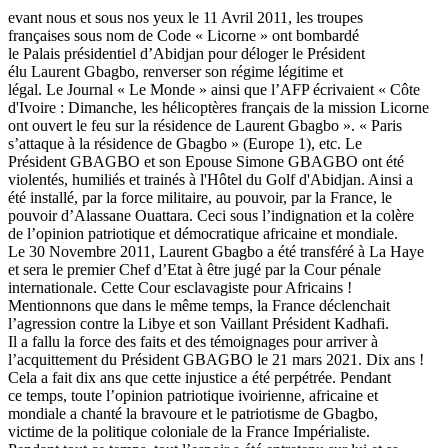
evant nous et sous nos yeux le 11 Avril 2011, les troupes
françaises sous nom de Code « Licorne » ont bombardé
le Palais présidentiel d’Abidjan pour déloger le Président
élu Laurent Gbagbo, renverser son régime légitime et
légal. Le Journal « Le Monde » ainsi que l’AFP écrivaient « Côte
d'Ivoire : Dimanche, les hélicoptères français de la mission Licorne
ont ouvert le feu sur la résidence de Laurent Gbagbo ». « Paris
s’attaque à la résidence de Gbagbo » (Europe 1), etc. Le
Président GBAGBO et son Epouse Simone GBAGBO ont été
violentés, humiliés et trainés à l'Hôtel du Golf d'Abidjan. Ainsi a
été installé, par la force militaire, au pouvoir, par la France, le
pouvoir d’Alassane Ouattara. Ceci sous l’indignation et la colère
de l’opinion patriotique et démocratique africaine et mondiale.
Le 30 Novembre 2011, Laurent Gbagbo a été transféré à La Haye
et sera le premier Chef d’Etat à être jugé par la Cour pénale
internationale. Cette Cour esclavagiste pour Africains !
Mentionnons que dans le même temps, la France déclenchait
l’agression contre la Libye et son Vaillant Président Kadhafi.
Il a fallu la force des faits et des témoignages pour arriver à
l’acquittement du Président GBAGBO le 21 mars 2021. Dix ans !
Cela a fait dix ans que cette injustice a été perpétrée. Pendant
ce temps, toute l’opinion patriotique ivoirienne, africaine et
mondiale a chanté la bravoure et le patriotisme de Gbagbo,
victime de la politique coloniale de la France Impérialiste.