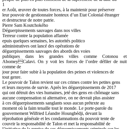
1
er Août, œuvrer de toutes forces, à la maintenir pour préserver
leur pouvoir de gestionnaire honteux d’un Etat Colonial étranger
et destructeur de notre patrie.
Pierre Sam Koutchokého
Déguerpissements sauvages dans nos villes
Terreur contre la population affamée
epuis quelques semaines, les autorités politico
administratives ont lancé des opérations de
déguerpissements sauvages des abords des voies
publiques dans les grandes villes comme Cotonou et
AbomeyCalavi. On y voit les forces de l’ordre défiler de nuit
comme de
jour pour faire subir à la population des peines et violences de
tout genre.
Le pouvoir de Talon revient sur ces crimes contre les petites gens
et leurs moyens de survie. Après les déguerpissements de 2017
qui ont détruit des vies humaines, jeté des gens en chômage sans
aucune compensation ni alternative, on ne devrait plus assister
à ces déguerpissements sanglants sous aucun prétexte au
moment où la faim tenaille tout le monde. Le porte-parole du
gouvernement Wilfried Léandre Houngbédji, devant la
réprobation générale et les condamnations du pouvoir tente de
couvrir la responsabilité de Talon et met la responsabilité de
l’initiative de la reprise de ces déguerpissements criminels sur les