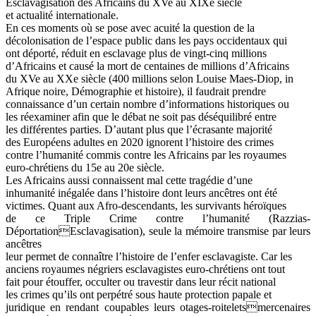
Esclavagisation des Africains du XVe au XIXe siècle
et actualité internationale.
En ces moments où se pose avec acuité la question de la
décolonisation de l’espace public dans les pays occidentaux qui
ont déporté, réduit en esclavage plus de vingt-cinq millions
d’Africains et causé la mort de centaines de millions d’Africains
du XVe au XXe siècle (400 millions selon Louise Maes-Diop, in
Afrique noire, Démographie et histoire), il faudrait prendre
connaissance d’un certain nombre d’informations historiques ou
les réexaminer afin que le débat ne soit pas déséquilibré entre
les différentes parties. D’autant plus que l’écrasante majorité
des Européens adultes en 2020 ignorent l’histoire des crimes
contre l’humanité commis contre les Africains par les royaumes
euro-chrétiens du 15e au 20e siècle.
Les Africains aussi connaissent mal cette tragédie d’une
inhumanité inégalée dans l’histoire dont leurs ancêtres ont été
victimes. Quant aux Afro-descendants, les survivants héroïques
de ce Triple Crime contre l’humanité (Razzias-
DéportationEsclavagisation), seule la mémoire transmise par leurs
ancêtres
leur permet de connaître l’histoire de l’enfer esclavagiste. Car les
anciens royaumes négriers esclavagistes euro-chrétiens ont tout
fait pour étouffer, occulter ou travestir dans leur récit national
les crimes qu’ils ont perpétré sous haute protection papale et
juridique en rendant coupables leurs otages-roiteletsmercenaires