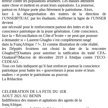
terreur contre les populations affamées. Les masses attendent
autre chose et mettent en avant leurs aspirations. La jeunesse,
partout en Afrique porte plus fièrement le patriotisme. Alors,
face à la désapprobation des traitres de la direction de
l’UNSEBUAC par les étudiants, réaffirmer la ligne de l’UNSEB
devient
une nécessité pour le renforcement partout des luttes et de la
conscience patriotique de la jeune génération. Cette conscience,
face la « Réconciliation en Côte-d’Ivoire » ne peut que pousser
à demander si « Laurent Gbagbo s’est complètement rangé
dans la FrançAfrique ? !». Et comme illustration de cette réalité,
les Députés Ivoiriens ont choisi la date de la rencontre
GbagboOuattara pour autoriser la ratification du traité CFA-
OuattaraMacron de décembre 2019 à Abidjan contre l’ECO-
CEDEAO.
Tous ces faits indiquent qu’il faut renforcer partout la conscience
patriotique pour battre les « gouverneurs à peau noire et leurs
maîtres » et porter le patriotisme au pouvoir.
La Rédaction
CELEBRATION DE LA FETE DU 1ER
AOUT 2021 AU BENIN
Indifférence des masses et agitations des agents de la
françAfrique.