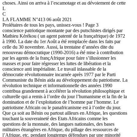
choses. Ainsi on arriva à l’escamotage et au dévoiement de cette
L
C
LA FLAMME N°413 06 août 2021
Prolétaires de tous les pays, unissez-vous ! Page 3
conscience patriotique montante par des putschistes dirigés par
Mathieu Kérékou ( un agent patenté de la françafrique) de 1972
à 1990. La date du 1er Août a été remplacée dans les faits par
celle du 30 novembre. Aussi, la trentaine d’années dite du
renouveau démocratique (1990-2016) a été mise à contribution
par les agents de la françAfrique pour faire s’illusionner les
masses et pour faire régresser les luttes de libération et la
conscience anti impérialiste. Le travail inlassable de la
démocratie révolutionnaire incarnée après 1977 par le Parti
Communiste du Bénin aida au développement du patriotisme. La
révolution technique et informationnelle des années 1990
contribua grandement à accélérer la révolution philosophique et
culturelle qui a remis à l’ordre du jour l’humanisme et la fin de la
domination et de l’exploitation de l’homme par l’homme. Le
patriotisme Africain ou le panafricanisme est à l’ordre du jour.
Que ça soit au Bénin ou partout ailleurs en Afrique, les questions
touchant la souveraineté des Etats Africains comme les
questions de la monnaie, des langues nationales, des bases
militaires étrangères en Afrique, du pillage des ressources de
l’Afrique, etc. pendant longtemps défendues par une minorité