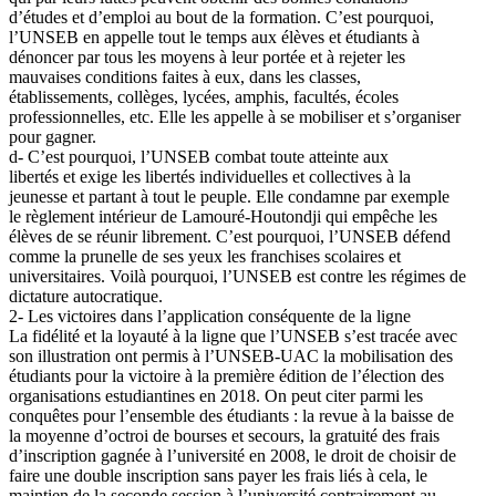
d’études et d’emploi au bout de la formation. C’est pourquoi,
l’UNSEB en appelle tout le temps aux élèves et étudiants à
dénoncer par tous les moyens à leur portée et à rejeter les
mauvaises conditions faites à eux, dans les classes,
établissements, collèges, lycées, amphis, facultés, écoles
professionnelles, etc. Elle les appelle à se mobiliser et s’organiser
pour gagner.
d- C’est pourquoi, l’UNSEB combat toute atteinte aux
libertés et exige les libertés individuelles et collectives à la
jeunesse et partant à tout le peuple. Elle condamne par exemple
le règlement intérieur de Lamouré-Houtondji qui empêche les
élèves de se réunir librement. C’est pourquoi, l’UNSEB défend
comme la prunelle de ses yeux les franchises scolaires et
universitaires. Voilà pourquoi, l’UNSEB est contre les régimes de
dictature autocratique.
2- Les victoires dans l’application conséquente de la ligne
La fidélité et la loyauté à la ligne que l’UNSEB s’est tracée avec
son illustration ont permis à l’UNSEB-UAC la mobilisation des
étudiants pour la victoire à la première édition de l’élection des
organisations estudiantines en 2018. On peut citer parmi les
conquêtes pour l’ensemble des étudiants : la revue à la baisse de
la moyenne d’octroi de bourses et secours, la gratuité des frais
d’inscription gagnée à l’université en 2008, le droit de choisir de
faire une double inscription sans payer les frais liés à cela, le
maintien de la seconde session à l’université contrairement au