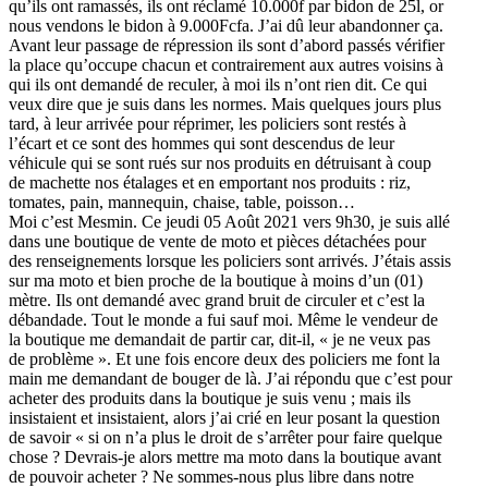
qu’ils ont ramassés, ils ont réclamé 10.000f par bidon de 25l, or
nous vendons le bidon à 9.000Fcfa. J’ai dû leur abandonner ça.
Avant leur passage de répression ils sont d’abord passés vérifier
la place qu’occupe chacun et contrairement aux autres voisins à
qui ils ont demandé de reculer, à moi ils n’ont rien dit. Ce qui
veux dire que je suis dans les normes. Mais quelques jours plus
tard, à leur arrivée pour réprimer, les policiers sont restés à
l’écart et ce sont des hommes qui sont descendus de leur
véhicule qui se sont rués sur nos produits en détruisant à coup
de machette nos étalages et en emportant nos produits : riz,
tomates, pain, mannequin, chaise, table, poisson…
Moi c’est Mesmin. Ce jeudi 05 Août 2021 vers 9h30, je suis allé
dans une boutique de vente de moto et pièces détachées pour
des renseignements lorsque les policiers sont arrivés. J’étais assis
sur ma moto et bien proche de la boutique à moins d’un (01)
mètre. Ils ont demandé avec grand bruit de circuler et c’est la
débandade. Tout le monde a fui sauf moi. Même le vendeur de
la boutique me demandait de partir car, dit-il, « je ne veux pas
de problème ». Et une fois encore deux des policiers me font la
main me demandant de bouger de là. J’ai répondu que c’est pour
acheter des produits dans la boutique je suis venu ; mais ils
insistaient et insistaient, alors j’ai crié en leur posant la question
de savoir « si on n’a plus le droit de s’arrêter pour faire quelque
chose ? Devrais-je alors mettre ma moto dans la boutique avant
de pouvoir acheter ? Ne sommes-nous plus libre dans notre