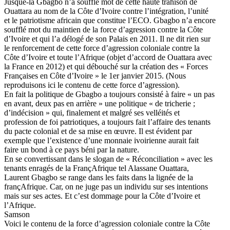
Jusque-là Gbagbo n’a soufflé mot de cette haute trahison de
Ouattara au nom de la Côte d’Ivoire contre l’intégration, l’unité
et le patriotisme africain que constitue l’ECO. Gbagbo n’a encore
soufflé mot du maintien de la force d’agression contre la Côte
d’Ivoire et qui l’a délogé de son Palais en 2011. Il ne dit rien sur
le renforcement de cette force d’agression coloniale contre la
Côte d’Ivoire et toute l’Afrique (objet d’accord de Ouattara avec
la France en 2012) et qui débouché sur la création des « Forces
Françaises en Côte d’Ivoire » le 1er janvier 2015. (Nous
reproduisons ici le contenu de cette force d’agression).
En fait la politique de Gbagbo a toujours consisté à faire « un pas
en avant, deux pas en arrière » une politique « de tricherie ;
d’indécision » qui, finalement et malgré ses velléités et
profession de foi patriotiques, a toujours fait l’affaire des tenants
du pacte colonial et de sa mise en œuvre. Il est évident par
exemple que l’existence d’une monnaie ivoirienne aurait fait
faire un bond à ce pays béni par la nature.
En se convertissant dans le slogan de « Réconciliation » avec les
tenants enragés de la FrançAfrique tel Alassane Ouattara,
Laurent Gbagbo se range dans les faits dans la lignée de la
françAfrique. Car, on ne juge pas un individu sur ses intentions
mais sur ses actes. Et c’est dommage pour la Côte d’Ivoire et
l’Afrique.
Samson
Voici le contenu de la force d’agression coloniale contre la Côte