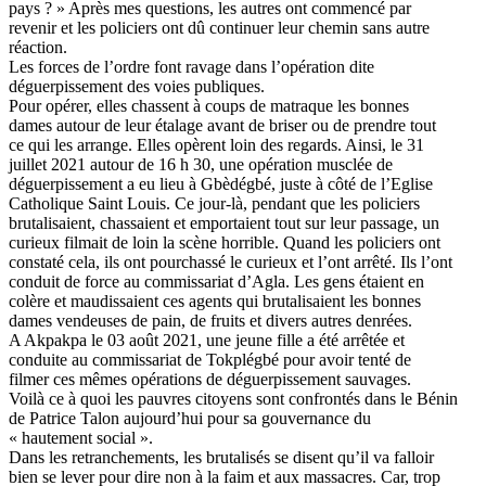
pays ? » Après mes questions, les autres ont commencé par
revenir et les policiers ont dû continuer leur chemin sans autre
réaction.
Les forces de l’ordre font ravage dans l’opération dite
déguerpissement des voies publiques.
Pour opérer, elles chassent à coups de matraque les bonnes
dames autour de leur étalage avant de briser ou de prendre tout
ce qui les arrange. Elles opèrent loin des regards. Ainsi, le 31
juillet 2021 autour de 16 h 30, une opération musclée de
déguerpissement a eu lieu à Gbèdégbé, juste à côté de l’Eglise
Catholique Saint Louis. Ce jour-là, pendant que les policiers
brutalisaient, chassaient et emportaient tout sur leur passage, un
curieux filmait de loin la scène horrible. Quand les policiers ont
constaté cela, ils ont pourchassé le curieux et l’ont arrêté. Ils l’ont
conduit de force au commissariat d’Agla. Les gens étaient en
colère et maudissaient ces agents qui brutalisaient les bonnes
dames vendeuses de pain, de fruits et divers autres denrées.
A Akpakpa le 03 août 2021, une jeune fille a été arrêtée et
conduite au commissariat de Tokplégbé pour avoir tenté de
filmer ces mêmes opérations de déguerpissement sauvages.
Voilà ce à quoi les pauvres citoyens sont confrontés dans le Bénin
de Patrice Talon aujourd’hui pour sa gouvernance du
« hautement social ».
Dans les retranchements, les brutalisés se disent qu’il va falloir
bien se lever pour dire non à la faim et aux massacres. Car, trop