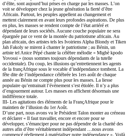
d’élite, sont aujourd’hui prises en charge par les masses. L’on
voit se développer chez la jeune génération la fierté d’être
Africain. Partout, les peuples appellent au changement et
mettent clairement en avant leurs profondes aspirations. De plus
en plus, les masses se rendent compte de l’état arriéré et
dépendant de leurs sociétés. Aucune couche populaire ne sera
épargnée par ce vent de la montée du patriotisme africain. Au
plan africain, des artistes tels les Ivoiriens Alpha Blondy et Tiken
Jah Fakoly se mirent à chanter le patriotisme ; au Bénin, un
artiste tel Anice Pépé chante la célèbre mélodie « Migbè kpodo
Yovossi » (nous sommes toujours dépendants de la tutelle
occidentale). Du coup, les illusions qu’entretiennent les agents
de la françAfrique sous le vocable d’indépendance tombent. La
fête dite de l’indépendance célébrée les 1ers août de chaque
année au Bénin ne compte plus pour les masses. La liesse
populaire qu’entrainait l’évènement s’est étiolée. Il n’y a plus
d’engouement autour. Les masses en affichent désormais une
indifférence totale.
III- Les agitations des éléments de la FrançAfrique pour le
maintien de l’illusion du 1er Août.
D’une part, nous avons vu le Président Talon monter au créneau
et déclarer « Il faut travailler, encore et encore pour se
développer, s’émanciper pour ne pas dépendre de la charité des
autres afin d’être véritablement indépendant …nous avons
commencé réellement à matérialiser notre indépendance ». Voilà