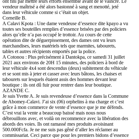
ont fini par mettre leurs efforts ensemble avant de le vaincre. Le
vendeur maîtrisé a été alors bastonné à sang et menotté, jeté
dans leur véhicule comme si c’était un objet.
Corneille B.
A Calavi Kpota : Une dame vendeuse d’essence dite kpayo a vu
toutes ses bouteilles remplies d’essence brisées par des policiers
alors qu’elle n’a pas occupé le trottoir. Au cours de cette
opération dite de déguerpissement, des dames ont vu leurs
marchandises, leurs matériels tels que marmites, tabourets,
tables et autres récipients emportés par la police.
A Cotonou : Plus précisément à Dantokpa, ce samedi 31 juillet
2021 aux environs de 20H 15 minutes, des policiers à bord de
leur véhicule 4x4 sont descendus (deux) subitement du véhicule
et se sont mis à jeter et casser avec leurs bâtons, les chaises et
tabourets sur lesquels étaient assis des hommes devant leur
boutique ; ils ont dû fuir pour rentrer dans leur boutique.
AZANDE C.
Je suis Yvette A. Je suis revendeuse d’essence dans la Commune
de Abomey-Calavi. J’ai six (06) orphelins à ma charge et c’est
grâce à mon commerce de vente d’essence que je me défends.
C’est vrai la vente a beaucoup baissé mais nous nous
débrouillons avec, et voilà on recommence avec la libération des
abords des voies. Ils ont ramassé mes produits avoisinant
500.000Fcfa. Je ne me suis pas gêné d’aller les réclamer au
commissariat. Ceci parce que pour les premiers bidons d’essence