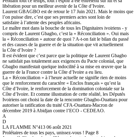
Pendant tout ce temps, tout l’espoir a été entretenu sur lui et sa
libération pour un meilleur avenir de la Côte d’Ivoire.
Laurent GBAGBO est de retour le 17 Juin 2021. Mais le moins que
l’on puisse dire, c’est que ses premiers actes sont loin de
satisfaire à l’attente des peuples africains.
Le maître mot dans la bouche de tous les Dignitaires ivoiriens - y
compris de Laurent Gbagbo, c’est la « Réconciliation ». Oui mais
la « Réconciliation » autour de quoi ? A-t-on fait le bilan du passé
et des causes de la guerre et de la situation que vit actuellement
la Côte d’Ivoire ?
Il est évident que c’est parce que la politique de Laurent Gbagbo
ne satisfait pas totalement aux exigences du Pacte colonial, que
Gbagbo manifestait quelque indocilité à sa mise en œuvre que la
guerre de la France contre la Côte d’Ivoire a eu lieu.
La « Réconciliation » à l’heure actuelle ne signifie rien de moins
que le renforcement du caractère « Enclos français » qu’est la
Côte d’Ivoire, le renforcement de la domination coloniale sur la
Côte d’Ivoire. Et comme illustration de cette réalité, les Députés
Ivoiriens ont choisi la date de la rencontre Gbagbo-Ouattara pour
autoriser la ratification du traité CFA-Ouattara-Macron de
décembre 2019 à Abidjan contre l’ECO - CEDEAO.
A
D
LA FLAMME N°413 06 août 2021
Prolétaires de tous les pays, unissez-vous ! Page 8