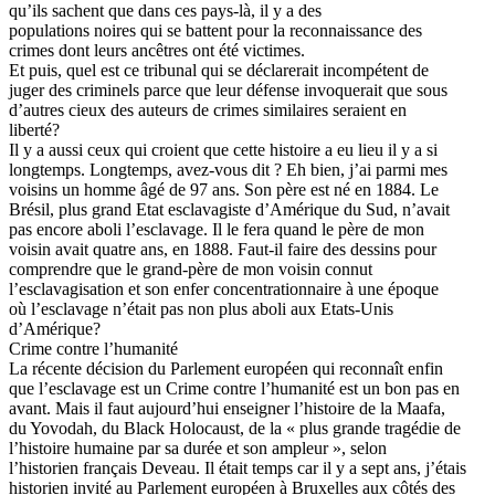
qu’ils sachent que dans ces pays-là, il y a des
populations noires qui se battent pour la reconnaissance des
crimes dont leurs ancêtres ont été victimes.
Et puis, quel est ce tribunal qui se déclarerait incompétent de
juger des criminels parce que leur défense invoquerait que sous
d’autres cieux des auteurs de crimes similaires seraient en
liberté?
Il y a aussi ceux qui croient que cette histoire a eu lieu il y a si
longtemps. Longtemps, avez-vous dit ? Eh bien, j’ai parmi mes
voisins un homme âgé de 97 ans. Son père est né en 1884. Le
Brésil, plus grand Etat esclavagiste d’Amérique du Sud, n’avait
pas encore aboli l’esclavage. Il le fera quand le père de mon
voisin avait quatre ans, en 1888. Faut-il faire des dessins pour
comprendre que le grand-père de mon voisin connut
l’esclavagisation et son enfer concentrationnaire à une époque
où l’esclavage n’était pas non plus aboli aux Etats-Unis
d’Amérique?
Crime contre l’humanité
La récente décision du Parlement européen qui reconnaît enfin
que l’esclavage est un Crime contre l’humanité est un bon pas en
avant. Mais il faut aujourd’hui enseigner l’histoire de la Maafa,
du Yovodah, du Black Holocaust, de la « plus grande tragédie de
l’histoire humaine par sa durée et son ampleur », selon
l’historien français Deveau. Il était temps car il y a sept ans, j’étais
historien invité au Parlement européen à Bruxelles aux côtés des