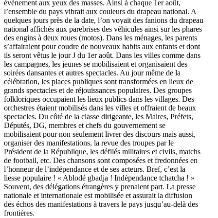
évènement aux yeux des masses. Ainsi à chaque 1er août,
l’ensemble du pays vibrait aux couleurs du drapeau national. A
quelques jours près de la date, l’on voyait des fanions du drapeau
national affichés aux parebrises des véhicules ainsi sur les phares
des engins à deux roues (motos). Dans les ménages, les parents
s’affairaient pour coudre de nouveaux habits aux enfants et dont
ils seront vêtus le jour J du 1er août. Dans les villes comme dans
les campagnes, les jeunes se mobilisaient et organisaient des
soirées dansantes et autres spectacles. Au jour même de la
célébration, les places publiques sont transformées en lieux de
grands spectacles et de réjouissances populaires. Des groupes
folkloriques occupaient les lieux publics dans les villages. Des
orchestres étaient mobilisés dans les villes et offraient de beaux
spectacles. Du côté de la classe dirigeante, les Maires, Préfets,
Députés, DG, membres et chefs du gouvernement se
mobilisaient pour non seulement livrer des discours mais aussi,
organiser des manifestations, la revue des troupes par le
Président de la République, les défilés militaires et civils, matchs
de football, etc. Des chansons sont composées et fredonnées en
l’honneur de l’indépendance et de ses acteurs. Bref, c’est la
liesse populaire ! « Ablodé gbadja ! Indépendance tchatcha ! »
Souvent, des délégations étrangères y prenaient part. La presse
nationale et internationale est mobilisée et assurait la diffusion
des échos des manifestations à travers le pays jusqu’au-delà des
frontières.