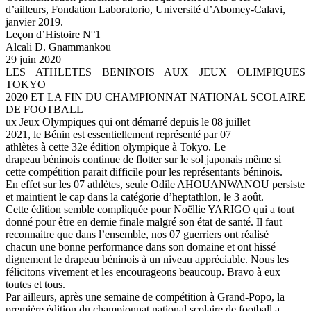
d’ailleurs, Fondation Laboratorio, Université d’Abomey-Calavi,
janvier 2019.
Leçon d’Histoire N°1
Alcali D. Gnammankou
29 juin 2020
LES ATHLETES BENINOIS AUX JEUX OLIMPIQUES
TOKYO
2020 ET LA FIN DU CHAMPIONNAT NATIONAL SCOLAIRE
DE FOOTBALL
ux Jeux Olympiques qui ont démarré depuis le 08 juillet
2021, le Bénin est essentiellement représenté par 07
athlètes à cette 32e édition olympique à Tokyo. Le
drapeau béninois continue de flotter sur le sol japonais même si
cette compétition parait difficile pour les représentants béninois.
En effet sur les 07 athlètes, seule Odile AHOUANWANOU persiste
et maintient le cap dans la catégorie d’heptathlon, le 3 août.
Cette édition semble compliquée pour Noëllie YARIGO qui a tout
donné pour être en demie finale malgré son état de santé. Il faut
reconnaitre que dans l’ensemble, nos 07 guerriers ont réalisé
chacun une bonne performance dans son domaine et ont hissé
dignement le drapeau béninois à un niveau appréciable. Nous les
félicitons vivement et les encourageons beaucoup. Bravo à eux
toutes et tous.
Par ailleurs, après une semaine de compétition à Grand-Popo, la
première édition du championnat national scolaire de football a