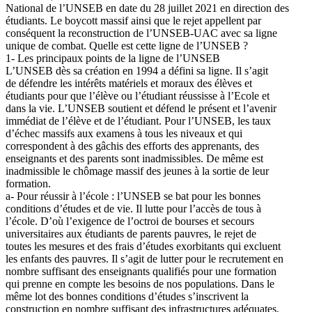
National de l’UNSEB en date du 28 juillet 2021 en direction des
étudiants. Le boycott massif ainsi que le rejet appellent par
conséquent la reconstruction de l’UNSEB-UAC avec sa ligne
unique de combat. Quelle est cette ligne de l’UNSEB ?
1- Les principaux points de la ligne de l’UNSEB
L’UNSEB dès sa création en 1994 a défini sa ligne. Il s’agit
de défendre les intérêts matériels et moraux des élèves et
étudiants pour que l’élève ou l’étudiant réussisse à l’Ecole et
dans la vie. L’UNSEB soutient et défend le présent et l’avenir
immédiat de l’élève et de l’étudiant. Pour l’UNSEB, les taux
d’échec massifs aux examens à tous les niveaux et qui
correspondent à des gâchis des efforts des apprenants, des
enseignants et des parents sont inadmissibles. De même est
inadmissible le chômage massif des jeunes à la sortie de leur
formation.
a- Pour réussir à l’école : l’UNSEB se bat pour les bonnes
conditions d’études et de vie. Il lutte pour l’accès de tous à
l’école. D’où l’exigence de l’octroi de bourses et secours
universitaires aux étudiants de parents pauvres, le rejet de
toutes les mesures et des frais d’études exorbitants qui excluent
les enfants des pauvres. Il s’agit de lutter pour le recrutement en
nombre suffisant des enseignants qualifiés pour une formation
qui prenne en compte les besoins de nos populations. Dans le
même lot des bonnes conditions d’études s’inscrivent la
construction en nombre suffisant des infrastructures adéquates,