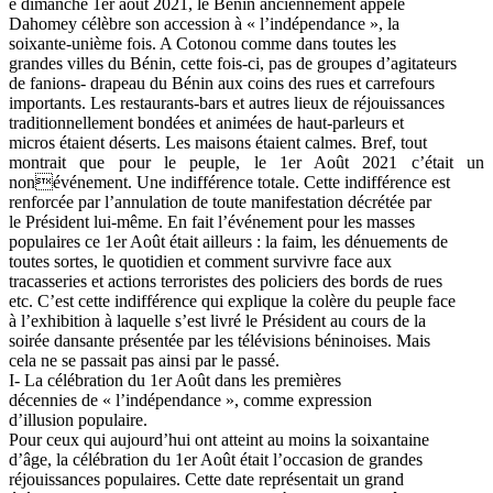
e dimanche 1er août 2021, le Bénin anciennement appelé
Dahomey célèbre son accession à « l’indépendance », la
soixante-unième fois. A Cotonou comme dans toutes les
grandes villes du Bénin, cette fois-ci, pas de groupes d’agitateurs
de fanions- drapeau du Bénin aux coins des rues et carrefours
importants. Les restaurants-bars et autres lieux de réjouissances
traditionnellement bondées et animées de haut-parleurs et
micros étaient déserts. Les maisons étaient calmes. Bref, tout
montrait que pour le peuple, le 1er Août 2021 c’était un
nonévénement. Une indifférence totale. Cette indifférence est
renforcée par l’annulation de toute manifestation décrétée par
le Président lui-même. En fait l’événement pour les masses
populaires ce 1er Août était ailleurs : la faim, les dénuements de
toutes sortes, le quotidien et comment survivre face aux
tracasseries et actions terroristes des policiers des bords de rues
etc. C’est cette indifférence qui explique la colère du peuple face
à l’exhibition à laquelle s’est livré le Président au cours de la
soirée dansante présentée par les télévisions béninoises. Mais
cela ne se passait pas ainsi par le passé.
I- La célébration du 1er Août dans les premières
décennies de « l’indépendance », comme expression
d’illusion populaire.
Pour ceux qui aujourd’hui ont atteint au moins la soixantaine
d’âge, la célébration du 1er Août était l’occasion de grandes
réjouissances populaires. Cette date représentait un grand