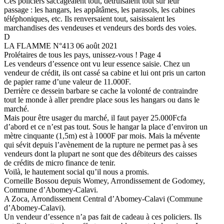
Ces policiers saccageaient tout, détruisaient tout sur leur
passage : les hangars, les appâtâmes, les parasols, les cabines
téléphoniques, etc. Ils renversaient tout, saisissaient les
marchandises des vendeuses et vendeurs des bords des voies.
D
LA FLAMME N°413 06 août 2021
Prolétaires de tous les pays, unissez-vous ! Page 4
Les vendeurs d’essence ont vu leur essence saisie. Chez un
vendeur de crédit, ils ont cassé sa cabine et lui ont pris un carton
de papier rame d’une valeur de 11.000F.
Derrière ce dessein barbare se cache la volonté de contraindre
tout le monde à aller prendre place sous les hangars ou dans le
marché.
Mais pour être usager du marché, il faut payer 25.000Fcfa
d’abord et ce n’est pas tout. Sous le hangar la place d’environ un
mètre cinquante (1,5m) est à 1000F par mois. Mais la mévente
qui sévit depuis l’avènement de la rupture ne permet pas à ses
vendeurs dont la plupart ne sont que des débiteurs des caisses
de crédits de micro finance de tenir.
Voilà, le hautement social qu’il nous a promis.
Corneille Bossou depuis Womey, Arrondissement de Godomey,
Commune d’Abomey-Calavi.
A Zoca, Arrondissement Central d’Abomey-Calavi (Commune
d’Abomey-Calavi).
Un vendeur d’essence n’a pas fait de cadeau à ces policiers. Ils