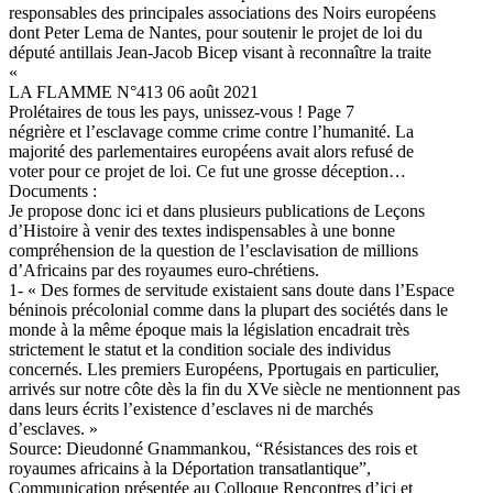
responsables des principales associations des Noirs européens
dont Peter Lema de Nantes, pour soutenir le projet de loi du
député antillais Jean-Jacob Bicep visant à reconnaître la traite
«
LA FLAMME N°413 06 août 2021
Prolétaires de tous les pays, unissez-vous ! Page 7
négrière et l’esclavage comme crime contre l’humanité. La
majorité des parlementaires européens avait alors refusé de
voter pour ce projet de loi. Ce fut une grosse déception…
Documents :
Je propose donc ici et dans plusieurs publications de Leçons
d’Histoire à venir des textes indispensables à une bonne
compréhension de la question de l’esclavisation de millions
d’Africains par des royaumes euro-chrétiens.
1- « Des formes de servitude existaient sans doute dans l’Espace
béninois précolonial comme dans la plupart des sociétés dans le
monde à la même époque mais la législation encadrait très
strictement le statut et la condition sociale des individus
concernés. Lles premiers Européens, Pportugais en particulier,
arrivés sur notre côte dès la fin du XVe siècle ne mentionnent pas
dans leurs écrits l’existence d’esclaves ni de marchés
d’esclaves. »
Source: Dieudonné Gnammankou, “Résistances des rois et
royaumes africains à la Déportation transatlantique”,
Communication présentée au Colloque Rencontres d’ici et