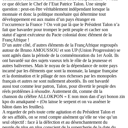
ce que déclare le Chef de l’Etat Patrice Talon. Une simple
question : peut-on être véritablement indépendant lorsque la
monnaie et donc la politique monétaire qui détermine tout
développement est aux mains d’un pays étranger en
l’occurrence la France ? On voit par là que le Président Talon n’a
fait que bavarder pour tromper le petit peuple et cacher son
statut d’agent exécuteur du Pacte colonial donc élément de la
FrançAfrique !
D’un autre côté, d’autres éléments de la FrançAfrique regroupés
autour de Bruno AMOUSSOU et son UP (Union Progressiste) se
sont agités dans la période de la commémoration du 1er Août. Ils
ont bavardé sur des sujets vaseux tels le rôle de la jeunesse et
autres balivernes. Mais le noyau de la dépendance de notre pays
incarné par les éléments que sont la monnaie, la langue française
et la domination et le pillage de nos richesses par les monopoles
français et autres ne sont nullement abordés. Ils ont bavardé
aussi tout comme leur patron, Talon, pour divertir le peuple des
réels problèmes à résoudre. Autrement dit, comme dit la
chanson du célèbre ALLOKPON « E non mon dan d’ayi bonon zin
kpo do amakpamè » (On laisse le serpent et on va asséner le
bâton dans les feuilles).
A regarder de près toute cette agitation et du Président Talon et
de ses affidés, on se rend compte aisément qu’elle ne vise qu’un
seul objectif : face à la défection et au désenchantement du
peuple de plus en plus conscient de la supercherie de la date du