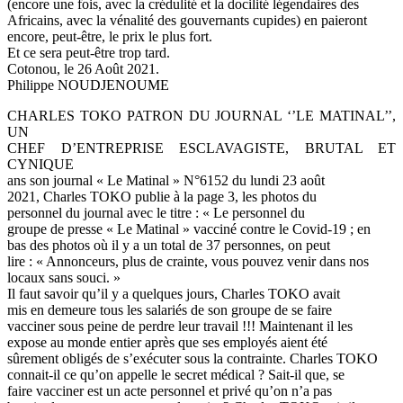
(encore une fois, avec la crédulité et la docilité légendaires des
Africains, avec la vénalité des gouvernants cupides) en paieront
encore, peut-être, le prix le plus fort.
Et ce sera peut-être trop tard.
Cotonou, le 26 Août 2021.
Philippe NOUDJENOUME
CHARLES TOKO PATRON DU JOURNAL ‘’LE MATINAL’’,
UN
CHEF D’ENTREPRISE ESCLAVAGISTE, BRUTAL ET
CYNIQUE
ans son journal « Le Matinal » N°6152 du lundi 23 août
2021, Charles TOKO publie à la page 3, les photos du
personnel du journal avec le titre : « Le personnel du
groupe de presse « Le Matinal » vacciné contre le Covid-19 ; en
bas des photos où il y a un total de 37 personnes, on peut
lire : « Annonceurs, plus de crainte, vous pouvez venir dans nos
locaux sans souci. »
Il faut savoir qu’il y a quelques jours, Charles TOKO avait
mis en demeure tous les salariés de son groupe de se faire
vacciner sous peine de perdre leur travail !!! Maintenant il les
expose au monde entier après que ses employés aient été
sûrement obligés de s’exécuter sous la contrainte. Charles TOKO
connait-il ce qu’on appelle le secret médical ? Sait-il que, se
faire vacciner est un acte personnel et privé qu’on n’a pas