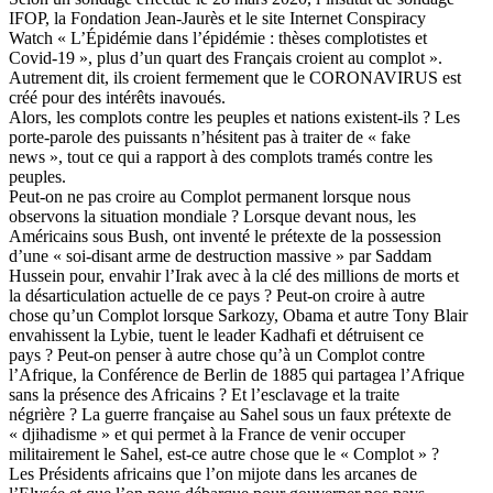
IFOP, la Fondation Jean-Jaurès et le site Internet Conspiracy
Watch « L’Épidémie dans l’épidémie : thèses complotistes et
Covid-19 », plus d’un quart des Français croient au complot ».
Autrement dit, ils croient fermement que le CORONAVIRUS est
créé pour des intérêts inavoués.
Alors, les complots contre les peuples et nations existent-ils ? Les
porte-parole des puissants n’hésitent pas à traiter de « fake
news », tout ce qui a rapport à des complots tramés contre les
peuples.
Peut-on ne pas croire au Complot permanent lorsque nous
observons la situation mondiale ? Lorsque devant nous, les
Américains sous Bush, ont inventé le prétexte de la possession
d’une « soi-disant arme de destruction massive » par Saddam
Hussein pour, envahir l’Irak avec à la clé des millions de morts et
la désarticulation actuelle de ce pays ? Peut-on croire à autre
chose qu’un Complot lorsque Sarkozy, Obama et autre Tony Blair
envahissent la Lybie, tuent le leader Kadhafi et détruisent ce
pays ? Peut-on penser à autre chose qu’à un Complot contre
l’Afrique, la Conférence de Berlin de 1885 qui partagea l’Afrique
sans la présence des Africains ? Et l’esclavage et la traite
négrière ? La guerre française au Sahel sous un faux prétexte de
« djihadisme » et qui permet à la France de venir occuper
militairement le Sahel, est-ce autre chose que le « Complot » ?
Les Présidents africains que l’on mijote dans les arcanes de