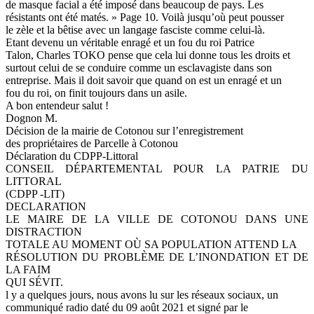
de masque facial a été imposé dans beaucoup de pays. Les
résistants ont été matés. » Page 10. Voilà jusqu’où peut pousser
le zèle et la bêtise avec un langage fasciste comme celui-là.
Etant devenu un véritable enragé et un fou du roi Patrice
Talon, Charles TOKO pense que cela lui donne tous les droits et
surtout celui de se conduire comme un esclavagiste dans son
entreprise. Mais il doit savoir que quand on est un enragé et un
fou du roi, on finit toujours dans un asile.
A bon entendeur salut !
Dognon M.
Décision de la mairie de Cotonou sur l’enregistrement
des propriétaires de Parcelle à Cotonou
Déclaration du CDPP-Littoral
CONSEIL DÉPARTEMENTAL POUR LA PATRIE DU
LITTORAL
(CDPP -LIT)
DECLARATION
LE MAIRE DE LA VILLE DE COTONOU DANS UNE
DISTRACTION
TOTALE AU MOMENT OÙ SA POPULATION ATTEND LA
RÉSOLUTION DU PROBLÈME DE L’INONDATION ET DE
LA FAIM
QUI SÉVIT.
l y a quelques jours, nous avons lu sur les réseaux sociaux, un
communiqué radio daté du 09 août 2021 et signé par le