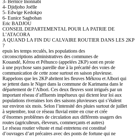
3- Bernice Inonnabi
4- Djidjoho Joëlle
5- Edwige Kedokpo
6- Eunice Sagbohan
Eric BADJOU
CONSEIL DEPARTEMENTAL POUR LA PATRIE DE
L’ATACORA
A QUAND LA FIN DU CALVAIRE ROUTIER DANS LES 2KP
?
epuis les temps reculés, les populations des
circonscriptions administratives des communes de
Kouandé, Kérou et Péhunco (appelées 2KP) sont en proie
à une psychose sans pareille due à la précarité des voies de
communication de cette zone surtout en saison pluvieuse.
Rappelons que les 2KP abritent les fleuves Mékrou et Albori qui
se jettent dans le Niger dans la commune de Karimama dans le
département de l’Albori. Ces deux fleuves sont irrigués par un
important réseau d’affluents impétueux qui dictent leur loi aux
populations riveraines lors des saisons pluvieuses qui s’étalent
sur environ six mois. Selon l’intensité des pluies surtout de juillet
à septembre, tout ce réseau fluvial entre en crue et crée
d’énormes problèmes de circulation aux différents usagers des
routes (agriculteurs, éleveurs, commerçants et autres)
Le réseau routier vétuste et mal entretenu est constitué
d’ouvrages d’art précaires avec des ponts de fortune qui ne