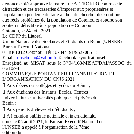
dénonce et désapprouve le maire Luc ATTROKPO contre cette
distraction et ces tracasseries d’imposer aux propriétaires et
populations qu'il tente de faire au lieu de chercher des solutions
aux réels problèmes de la population de Cotonou et apporte son
soutien indéfectible à la population de Cotonou.
Cotonou, le 24 août 2021
Le CDPP du Littoral
Union Nationale des Scolaires et Etudiants du Bénin (UNSEB)
Bureau Exécutif National
01 BP 1012 Cotonou, Tél : 67844191/95270851 ;
Email :
unsebenin@yahoo.fr
; facebook: syndicat unseb
Enregistré au MISAT sous le N°94/168/MISAT/DAI/ASSOC du
05/10/94
COMMUNIQUE PORTANT SUR L’ANNULATION DE
L’ORGANISATION DU CNJS 2021
 Aux élèves des collèges et lycées du Bénin ;
 Aux étudiants des Instituts, Ecoles, Centres
universitaires et universités publiques et privées du
Bénin ;
 Aux parents d’élèves et d’étudiants ;
 A l’opinion publique nationale et internationale.
epuis le 05 août 2021, le Bureau Exécutif National de
l'UNSEB a appelé à l’organisation de la 7ème
édition du