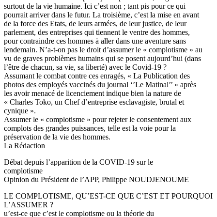
surtout de la vie humaine. Ici c’est non ; tant pis pour ce qui
pourrait arriver dans le futur. La troisième, c’est la mise en avant
de la force des Etats, de leurs armées, de leur justice, de leur
parlement, des entreprises qui tiennent le ventre des hommes,
pour contraindre ces hommes à aller dans une aventure sans
lendemain. N’a-t-on pas le droit d’assumer le « complotisme » au
vu de graves problèmes humains qui se posent aujourd’hui (dans
l’être de chacun, sa vie, sa liberté) avec le Covid-19 ?
Assumant le combat contre ces enragés, « La Publication des
photos des employés vaccinés du journal ‘’Le Matinal’’ » après
les avoir menacé de licenciement indique bien la nature de
« Charles Toko, un Chef d’entreprise esclavagiste, brutal et
cynique ».
Assumer le « complotisme » pour rejeter le consentement aux
complots des grandes puissances, telle est la voie pour la
préservation de la vie des hommes.
La Rédaction
Débat depuis l’apparition de la COVID-19 sur le
complotisme
Opinion du Président de l’APP, Philippe NOUDJENOUME
LE COMPLOTISME, QU’EST-CE QUE C’EST ET POURQUOI
L’ASSUMER ?
u’est-ce que c’est le complotisme ou la théorie du