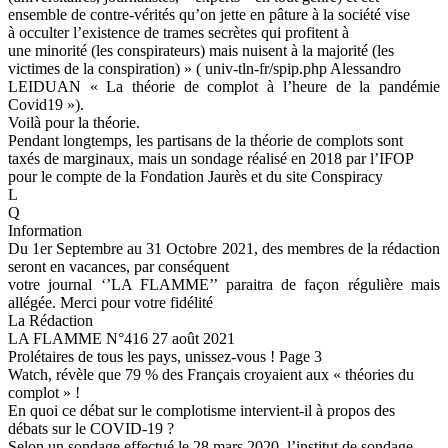
ensemble de contre-vérités qu’on jette en pâture à la société vise
à occulter l’existence de trames secrètes qui profitent à
une minorité (les conspirateurs) mais nuisent à la majorité (les
victimes de la conspiration) » ( univ-tln-fr/spip.php Alessandro
LEIDUAN « La théorie de complot à l’heure de la pandémie
Covid19 »).
Voilà pour la théorie.
Pendant longtemps, les partisans de la théorie de complots sont
taxés de marginaux, mais un sondage réalisé en 2018 par l’IFOP
pour le compte de la Fondation Jaurès et du site Conspiracy
L
Q
Information
Du 1er Septembre au 31 Octobre 2021, des membres de la rédaction
seront en vacances, par conséquent
votre journal ‘’LA FLAMME’’ paraitra de façon régulière mais
allégée. Merci pour votre fidélité
La Rédaction
LA FLAMME N°416 27 août 2021
Prolétaires de tous les pays, unissez-vous ! Page 3
Watch, révèle que 79 % des Français croyaient aux « théories du
complot » !
En quoi ce débat sur le complotisme intervient-il à propos des
débats sur le COVID-19 ?
Selon un sondage effectué le 28 mars 2020, l’institut de sondage