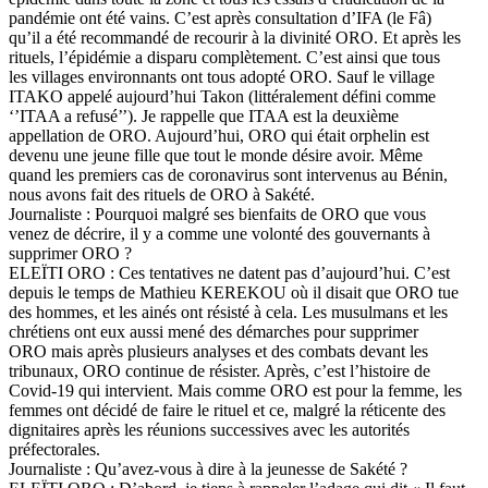
pandémie ont été vains. C’est après consultation d’IFA (le Fâ)
qu’il a été recommandé de recourir à la divinité ORO. Et après les
rituels, l’épidémie a disparu complètement. C’est ainsi que tous
les villages environnants ont tous adopté ORO. Sauf le village
ITAKO appelé aujourd’hui Takon (littéralement défini comme
‘’ITAA a refusé’’). Je rappelle que ITAA est la deuxième
appellation de ORO. Aujourd’hui, ORO qui était orphelin est
devenu une jeune fille que tout le monde désire avoir. Même
quand les premiers cas de coronavirus sont intervenus au Bénin,
nous avons fait des rituels de ORO à Sakété.
Journaliste : Pourquoi malgré ses bienfaits de ORO que vous
venez de décrire, il y a comme une volonté des gouvernants à
supprimer ORO ?
ELEÏTI ORO : Ces tentatives ne datent pas d’aujourd’hui. C’est
depuis le temps de Mathieu KEREKOU où il disait que ORO tue
des hommes, et les ainés ont résisté à cela. Les musulmans et les
chrétiens ont eux aussi mené des démarches pour supprimer
ORO mais après plusieurs analyses et des combats devant les
tribunaux, ORO continue de résister. Après, c’est l’histoire de
Covid-19 qui intervient. Mais comme ORO est pour la femme, les
femmes ont décidé de faire le rituel et ce, malgré la réticente des
dignitaires après les réunions successives avec les autorités
préfectorales.
Journaliste : Qu’avez-vous à dire à la jeunesse de Sakété ?