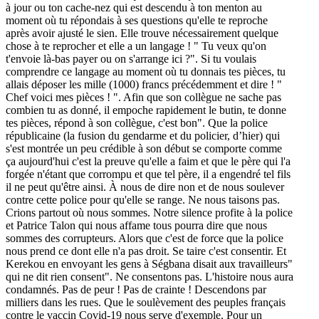
à jour ou ton cache-nez qui est descendu à ton menton au
moment où tu répondais à ses questions qu'elle te reproche
après avoir ajusté le sien. Elle trouve nécessairement quelque
chose à te reprocher et elle a un langage ! " Tu veux qu'on
t'envoie là-bas payer ou on s'arrange ici ?". Si tu voulais
comprendre ce langage au moment où tu donnais tes pièces, tu
allais déposer les mille (1000) francs précédemment et dire ! "
Chef voici mes pièces ! ". Afin que son collègue ne sache pas
combien tu as donné, il empoche rapidement le butin, te donne
tes pièces, répond à son collègue, c'est bon". Que la police
républicaine (la fusion du gendarme et du policier, d’hier) qui
s'est montrée un peu crédible à son début se comporte comme
ça aujourd'hui c'est la preuve qu'elle a faim et que le père qui l'a
forgée n'étant que corrompu et que tel père, il a engendré tel fils
il ne peut qu'être ainsi. À nous de dire non et de nous soulever
contre cette police pour qu'elle se range. Ne nous taisons pas.
Crions partout où nous sommes. Notre silence profite à la police
et Patrice Talon qui nous affame tous pourra dire que nous
sommes des corrupteurs. Alors que c'est de force que la police
nous prend ce dont elle n'a pas droit. Se taire c'est consentir. Et
Kerekou en envoyant les gens à Ségbana disait aux travailleurs"
qui ne dit rien consent". Ne consentons pas. L'histoire nous aura
condamnés. Pas de peur ! Pas de crainte ! Descendons par
milliers dans les rues. Que le soulèvement des peuples français
contre le vaccin Covid-19 nous serve d'exemple. Pour un