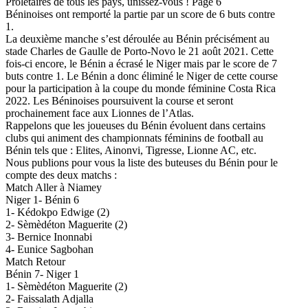
Prolétaires de tous les pays, unissez-vous ! Page 6
Béninoises ont remporté la partie par un score de 6 buts contre
1.
La deuxième manche s’est déroulée au Bénin précisément au
stade Charles de Gaulle de Porto-Novo le 21 août 2021. Cette
fois-ci encore, le Bénin a écrasé le Niger mais par le score de 7
buts contre 1. Le Bénin a donc éliminé le Niger de cette course
pour la participation à la coupe du monde féminine Costa Rica
2022. Les Béninoises poursuivent la course et seront
prochainement face aux Lionnes de l’Atlas.
Rappelons que les joueuses du Bénin évoluent dans certains
clubs qui animent des championnats féminins de football au
Bénin tels que : Elites, Ainonvi, Tigresse, Lionne AC, etc.
Nous publions pour vous la liste des buteuses du Bénin pour le
compte des deux matchs :
Match Aller à Niamey
Niger 1- Bénin 6
1- Kédokpo Edwige (2)
2- Sèmèdéton Maguerite (2)
3- Bernice Inonnabi
4- Eunice Sagbohan
Match Retour
Bénin 7- Niger 1
1- Sèmèdéton Maguerite (2)
2- Faissalath Adjalla