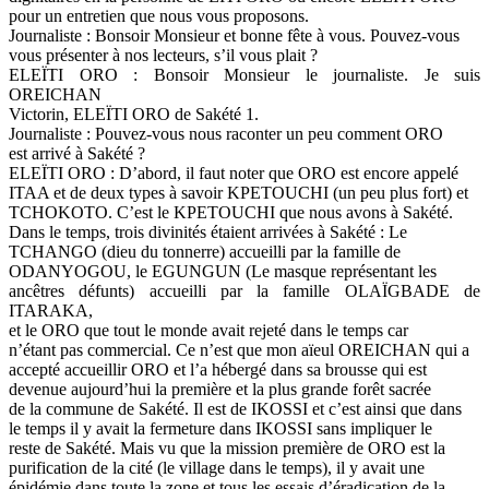
pour un entretien que nous vous proposons.
Journaliste : Bonsoir Monsieur et bonne fête à vous. Pouvez-vous
vous présenter à nos lecteurs, s’il vous plait ?
ELEÏTI ORO : Bonsoir Monsieur le journaliste. Je suis
OREICHAN
Victorin, ELEÏTI ORO de Sakété 1.
Journaliste : Pouvez-vous nous raconter un peu comment ORO
est arrivé à Sakété ?
ELEÏTI ORO : D’abord, il faut noter que ORO est encore appelé
ITAA et de deux types à savoir KPETOUCHI (un peu plus fort) et
TCHOKOTO. C’est le KPETOUCHI que nous avons à Sakété.
Dans le temps, trois divinités étaient arrivées à Sakété : Le
TCHANGO (dieu du tonnerre) accueilli par la famille de
ODANYOGOU, le EGUNGUN (Le masque représentant les
ancêtres défunts) accueilli par la famille OLAÏGBADE de
ITARAKA,
et le ORO que tout le monde avait rejeté dans le temps car
n’étant pas commercial. Ce n’est que mon aïeul OREICHAN qui a
accepté accueillir ORO et l’a hébergé dans sa brousse qui est
devenue aujourd’hui la première et la plus grande forêt sacrée
de la commune de Sakété. Il est de IKOSSI et c’est ainsi que dans
le temps il y avait la fermeture dans IKOSSI sans impliquer le
reste de Sakété. Mais vu que la mission première de ORO est la
purification de la cité (le village dans le temps), il y avait une
épidémie dans toute la zone et tous les essais d’éradication de la