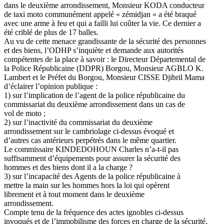
dans le deuxième arrondissement, Monsieur KODA conducteur
de taxi moto communément appelé « zémidjan » a été braqué
avec une arme à feu et qui a failli lui coûter la vie. Ce dernier a
été criblé de plus de 17 balles.
Au vu de cette menace grandissante de la sécurité des personnes
et des biens, l’ODHP s’inquiète et demande aux autorités
compétentes de la place à savoir : le Directeur Départemental de
la Police Républicaine (DDPR) Borgou, Monsieur AGBLO K.
Lambert et le Préfet du Borgou, Monsieur CISSE Djibril Mama
d’éclairer l’opinion publique :
1) sur l’implication de l’agent de la police républicaine du
commissariat du deuxième arrondissement dans un cas de
vol de moto ;
2) sur l’inactivité du commissariat du deuxième
arrondissement sur le cambriolage ci-dessus évoqué et
d’autres cas antérieurs perpétrés dans le même quartier.
Le commissaire KINDEDOHOUN Charles n’a-t-il pas
suffisamment d’équipements pour assurer la sécurité des
hommes et des biens dont il a la charge ?
3) sur l’incapacité des Agents de la police républicaine à
mettre la main sur les hommes hors la loi qui opèrent
librement et à tout moment dans le deuxième
arrondissement.
Compte tenu de la fréquence des actes ignobles ci-dessus
invoqués et de l’immobilisme des forces en charge de la sécurité,