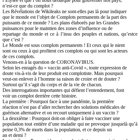
l’Elysée et que l’on nous débarque pour gouverner nos pays,
n’est-ce que du complot ?
Les Révélations de Wikileaks ne sont-elles pas là pour indiquer
que le monde est l’objet de Complots permanents de la part des
puissants de ce monde ? Les plans élaborés par les Grandes
puissances pour le maintien des zones d’influence ou de
repartage du monde et ce à l’insu des peuples et nations, qu’estce
que c’est ?
Le Monde est sous complots permanents ! Et ceux qui le nient
sont ou ceux à qui profitent ces complots ou qui sont les acteurs
de ces complots.
Venons-en à la question de CORONAVIRUS.
Selon les enragés du « vaccin anti-Covid », toute expression de
doute vis-à-vis de leur produit est complotiste. Mais pourquoi
veut-on enlever à l’homme sa raison de croire et de douter ?
Surtout qu’il s’agit du corps et de la vie de chacun.
Des interrogations importantes qui défient l’entendement, font
voir un complot derrière cette histoire.
La première : Pourquoi face à une pandémie, la première
réaction n’est pas d’aller rechercher des solutions médicales de
guérison alternative et on recourt uniquement à un vaccin ?
La deuxième : Pourquoi doit-on obliger à faire vacciner une
population tout entière d’une maladie qui ne provoque jusquelà qu’à
peine 0,3% de morts dans la population, et ce depuis un
an et demi ?