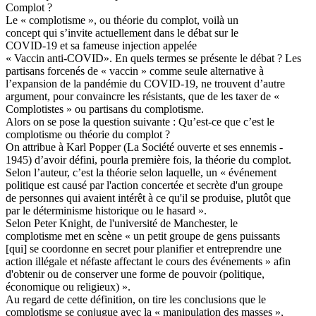
Complot ?
Le « complotisme », ou théorie du complot, voilà un
concept qui s’invite actuellement dans le débat sur le
COVID-19 et sa fameuse injection appelée
« Vaccin anti-COVID». En quels termes se présente le débat ? Les
partisans forcenés de « vaccin » comme seule alternative à
l’expansion de la pandémie du COVID-19, ne trouvent d’autre
argument, pour convaincre les résistants, que de les taxer de «
Complotistes » ou partisans du complotisme.
Alors on se pose la question suivante : Qu’est-ce que c’est le
complotisme ou théorie du complot ?
On attribue à Karl Popper (La Société ouverte et ses ennemis -
1945) d’avoir défini, pourla première fois, la théorie du complot.
Selon l’auteur, c’est la théorie selon laquelle, un « événement
politique est causé par l'action concertée et secrète d'un groupe
de personnes qui avaient intérêt à ce qu'il se produise, plutôt que
par le déterminisme historique ou le hasard ».
Selon Peter Knight, de l'université de Manchester, le
complotisme met en scène « un petit groupe de gens puissants
[qui] se coordonne en secret pour planifier et entreprendre une
action illégale et néfaste affectant le cours des événements » afin
d'obtenir ou de conserver une forme de pouvoir (politique,
économique ou religieux) ».
Au regard de cette définition, on tire les conclusions que le
complotisme se conjugue avec la « manipulation des masses »,