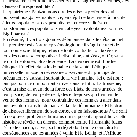
La troisième : Pourquoi les acteurs font-il signer aux victimes, des
clauses d’irresponsabilité ?
La quatrième : Peut-on nous dire les raisons profondes qui
poussent nos gouvernants et ce, en dépit de la science, à inoculer
à leurs populations, des produits non encore validés, en
transformant ces populations en cobayes involontaires pour les
Big Pharma ?
En résumé, il y a trois grandes défaillances dans le débat actuel.
La première est d’ordre épistémologique : il s’agit de rejet de
tout doute scientifique, refus de toute contradiction taxée de
tous les noms, « complotiste, indiscipliné, anti-Vax, ». Or, sans
le droit de douter, plus de science. La deuxième est d’ordre
éthique. En effet, dans le domaine de la santé, l’éthique
universelle impose la nécessaire observance du principe de
précaution ; s’agissant surtout de la vie humaine. Ici c’est non ;
tant pis pour ce qui pourrait arriver dans le futur. La troisième,
c’est la mise en avant de la force des Etats, de leurs armées, de
leur justice, de leur parlement, des entreprises qui tiennent le
ventre des hommes, pour contraindre ces hommes à aller dans
une aventure sans lendemain. Et la liberté humaine ? Et le droit
de disposer librement de son corps, qu’en faisons-nous ? Ce sont
là de graves problèmes humains qui se posent aujourd’hui. Cette
histoire se révèle, un énorme complot contre l’Humanité (dans
l’être de chacun, sa vie, sa liberté) et dont on ne connaîtra les
conséquences que les années à venir. Et le Bénin, et l’Afrique