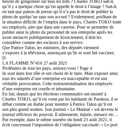
besoin de gongonner sur tous les toits ? Charles TOKO sait-il,
qu’il y a quelque chose qu’on appelle le droit à l’image ? Sait-il,
en tant que patron de presse qu’il n’a pas le droit de publier la
photo de quelqu’un sans son accord ? Evidemment, profitant de
la situation difficile de l’emploi dans le pays, Charles TOKO traite
ses employés, pire que dans une caserne. Pour se permettre de
publier ainsi la photo du personnel de son entreprise après les
avoir menacés publiquement de licenciement, il doit les
considérer comme des esclaves à son service.
Que Patrice Talon, les ministres, des députés viennent
s’exposer à la télévision, annonçant qu’ils se sont fait vacciner,
D
LA FLAMME N°416 27 août 2021
Prolétaires de tous les pays, unissez-vous ! Page 4
ils sont dans leur rôle et ont choisi de le faire. Mais exposer ainsi
tous les salariés d’une entreprise est inacceptable et est une
véritable provocation. Cette instrumentalisation des employés
d’une entreprise est cruelle et inhumaine.
En fait, depuis que les élections communales ont montré à
Charles TOKO, qu’il est vomi par les habitants de Parakou, il se
débat comme un diable pour montrer à Patrice Talon qu’il est
son plus grand soutien. Son journal « Le Matinal » est devenu le
journal officieux du pouvoir. Il admoneste, injurie, menace etc…
Par exemple, dans le même numéro du lundi 23 août 2021, il
écrit concernant l’imposition de l’obligation vaccinale: « Le port