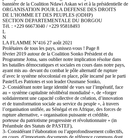
bannière de la Coalition Ndawi Askan wi et à la présidentielle de
ORGANISATION POUR LA DEFENSE DES DROITS
DE L’HOMME ET DES PEUPLES (ODHP)
SECTION DEPARTEMENTALE DU BORGOU
Tél. : +229 66673040 / +229 95818493
L
N
LA FLAMME N°416 27 août 2021
Prolétaires de tous les pays, unissez-vous ! Page 8
février 2019 autour de la Coalition Sonko Président et du
Programme Jotna, sans oublier notre implication résolue dans
les batailles démocratiques et sociales en cours dans notre pays,
ayant mis au- devant du combat le pôle alternatif de rupture
d’avec le système néocolonial en place, pôle incarné par le parti
Pastef/Les Patriotes et son leader Ousmane Sonko,
2- Considérant notre large identité de vues sur l’impératif, face
au « système capitaliste néolibéral mondialisé », de «forger
solidairement une capacité collective de création, d’innovation
et de transformation sociale au service du peuple », à travers
l’organisation unifiée, au Sénégal et en Afrique, des forces de
rupture alternative, « organisation puissante et crédible,
porteuse du patriotisme progressiste et révolutionnaire » (in
Préambule des Statuts de PASTEF),
3- Considérant l’élaboration ou l’approfondissement collectifs,
en cours, d’importants documents de référence communs dont,