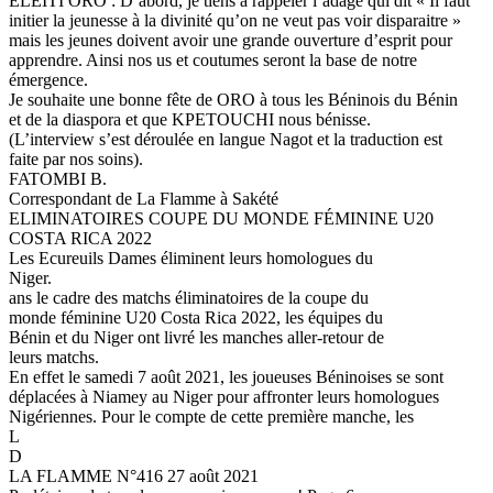
ELEÏTI ORO : D’abord, je tiens à rappeler l’adage qui dit « Il faut
initier la jeunesse à la divinité qu’on ne veut pas voir disparaitre »
mais les jeunes doivent avoir une grande ouverture d’esprit pour
apprendre. Ainsi nos us et coutumes seront la base de notre
émergence.
Je souhaite une bonne fête de ORO à tous les Béninois du Bénin
et de la diaspora et que KPETOUCHI nous bénisse.
(L’interview s’est déroulée en langue Nagot et la traduction est
faite par nos soins).
FATOMBI B.
Correspondant de La Flamme à Sakété
ELIMINATOIRES COUPE DU MONDE FÉMININE U20
COSTA RICA 2022
Les Ecureuils Dames éliminent leurs homologues du
Niger.
ans le cadre des matchs éliminatoires de la coupe du
monde féminine U20 Costa Rica 2022, les équipes du
Bénin et du Niger ont livré les manches aller-retour de
leurs matchs.
En effet le samedi 7 août 2021, les joueuses Béninoises se sont
déplacées à Niamey au Niger pour affronter leurs homologues
Nigériennes. Pour le compte de cette première manche, les
L
D
LA FLAMME N°416 27 août 2021