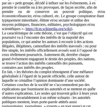
par un « petit groupe, décidé à influer sur les évènements, à en
prendre le contrôle ou à les provoquer, de façon secrète, afin de
prendre ou de conserver un pouvoir politique, et/ou
économicofinancier, et/ou culturel, etc. Le groupe conspirateur étant
typiquement minoritaire, élitiste et/ou sectaire et utilise des
moyens politiques, financiers, militaires, psychologiques et/ou
scientifiques »-
https://fr.m.wikipedia.org/wiki
).
La caractéristique de cette théorie, c’est que l’objectif qui est
poursuivi va à l’encontre des intérêts de la majorité des
populations, ce qui amène les auteurs à recourir à des actions
illégales, illégitimes, camouflant des intérêts inavoués ; ou pour
être simple, les intérêts officiellement avoués sont à l’opposé de
ceux réellement poursuivis. Autrement dit, derrière chaque
grand événement engageant le destin des peuples, des nations,
se trouve l’action des intérêts camouflés des puissants,
contraires aux intérêts des peuples.
En fait, « les théories du complot témoignent d’une méfiance
généralisée à l’égard de la parole officielle, celle autour de
laquelle se cristallise l’opinion dominante d’une société.
Certaines couches de la société ne s’accommodent pas des
explications que fournissent les autorités et se mettent en quête
d’autres explications. Les seules qui trouvent grâce à leurs yeux
obéissent invariablement à un même scénario : les autorités
publiques mentent, leurs porte-parole attitrés aussi
(universitaires, journalistes, « experts » en tout genre) et cet