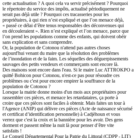
cette actualisation ? A quoi cela va servir précisément ? Pourquoi
le répertoire du service des impôts, actualisé périodiquement ne
serait pas déjà utile ? Pourquoi ces tracasseries pour les
propriétaires, à qui rien n’est expliqué et que l’on menace déjà,
« passé ce délai d’être tenus responsables des déconvenues qui
en découleraient ». Rien n’est expliqué et l’on menace, parce que
l’on prend les populations comme des enfants, qui doivent obéir
sans explication et sans comprendre.
Or, la population de Cotonou n'attend pas autres choses
aujourd'hui venant du maire que la résolution des problèmes
de l’inondation et de la faim. Les séquelles des déguerpissements
sauvages des petits vendeurs et commerçants sont encore là.
Des maisons sont encore dans l'eau. Si le maire Luc ATTROKPO a
quitté Bohicon pour Cotonou, n'est-ce pas pour résoudre ces
problèmes ou c'est pour encore empirer la souffrance de la
population de Cotonou ?
Lorsque la mairie donne moins d'un mois aux propriétaires pour
rassembler ces pièces, et menace les retardataires, ça porte à
croire que ces pièces sont faciles à obtenir. Mais faites un tour à
l'Agence (ANIP) qui délivre ces pièces (Acte de naissance sécurisé
et certificat d’identification personnelle) à Cadjèhoun et vous
verrez que c'est la croix et la bannière pour les avoir. Des gens
dorment et passent même la nuit là pour penser d’être vite
satisfaits !
Le Conseil Départemental Pour la Patrie du Littoral (CDPP - LIT)