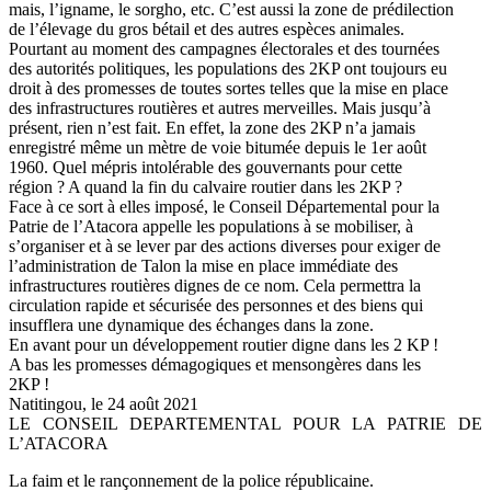
mais, l’igname, le sorgho, etc. C’est aussi la zone de prédilection
de l’élevage du gros bétail et des autres espèces animales.
Pourtant au moment des campagnes électorales et des tournées
des autorités politiques, les populations des 2KP ont toujours eu
droit à des promesses de toutes sortes telles que la mise en place
des infrastructures routières et autres merveilles. Mais jusqu’à
présent, rien n’est fait. En effet, la zone des 2KP n’a jamais
enregistré même un mètre de voie bitumée depuis le 1er août
1960. Quel mépris intolérable des gouvernants pour cette
région ? A quand la fin du calvaire routier dans les 2KP ?
Face à ce sort à elles imposé, le Conseil Départemental pour la
Patrie de l’Atacora appelle les populations à se mobiliser, à
s’organiser et à se lever par des actions diverses pour exiger de
l’administration de Talon la mise en place immédiate des
infrastructures routières dignes de ce nom. Cela permettra la
circulation rapide et sécurisée des personnes et des biens qui
insufflera une dynamique des échanges dans la zone.
En avant pour un développement routier digne dans les 2 KP !
A bas les promesses démagogiques et mensongères dans les
2KP !
Natitingou, le 24 août 2021
LE CONSEIL DEPARTEMENTAL POUR LA PATRIE DE
L’ATACORA
La faim et le rançonnement de la police républicaine.