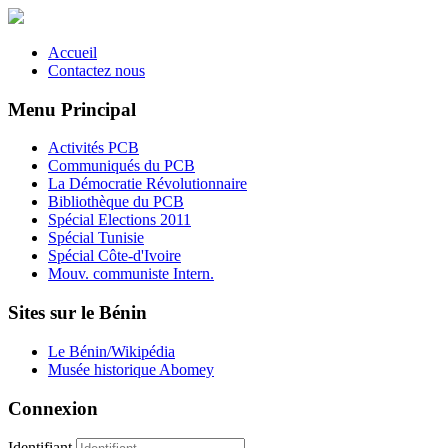
Accueil
Contactez nous
Menu Principal
Activités PCB
Communiqués du PCB
La Démocratie Révolutionnaire
Bibliothèque du PCB
Spécial Elections 2011
Spécial Tunisie
Spécial Côte-d'Ivoire
Mouv. communiste Intern.
Sites sur le Bénin
Le Bénin/Wikipédia
Musée historique Abomey
Connexion
Identifiant