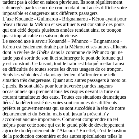
tardent pas à céder en saison pluvieuse. Ils sont régulièrement
submergés par les eaux de crue rendant tout accès difficile voire
impossible et dangereux aux différents passagers.
L’axe Kouandé - Guilmarou - Brignamarou - Kérou ayant pour
réseau fluvial la Mékrou et ses affluents est constitué des ponts
qui ont cédé depuis plusieurs années rendant ainsi ce tronçon
quasi impraticable en saison pluvieuse.
Le second axe à savoir Kouandé – Péhunco – Brignamarou -
Kérou est également drainé par la Mékrou et ses autres affluents
dont la rivière de Gbéba dans la commune de Péhunco qui ne
tarde pas à sortir de son lit et submerger le pont de fortune qui
y est construit. Ce faisant, tout le trafic est bloqué mettant ainsi
en difficultés de toutes sortes les divers usagers de ce tronçon.
Seuls les véhicules à clapotage tentent d’affronter une telle
situation très dangereuse. Quant aux autres passagers à moto ou
à pieds, ils sont aidés pour leur traversée par des nageurs
occasionnels qui prennent tous les risques devant la furie du
courant tumultueux des eaux. Toutes ces situations dramatiques
liées à la défectuosité des voies sont connues des différents
préfets et gouvernements qui se sont succédés à la tête de notre
département et du Bénin, mais qui, jusqu’à présent n’y
accordent aucune importance. Comment comprendre un tel
mépris pour cette zone qui est le grand pôle de développement
agricole du département de l’Atacora ? En effet, c’est le bastion
de la production cotonnière et des autres spéculations telles le