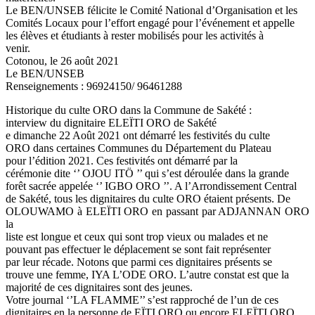
Le BEN/UNSEB félicite le Comité National d’Organisation et les
Comités Locaux pour l’effort engagé pour l’événement et appelle
les élèves et étudiants à rester mobilisés pour les activités à
venir.
Cotonou, le 26 août 2021
Le BEN/UNSEB
Renseignements : 96924150/ 96461288
Historique du culte ORO dans la Commune de Sakété :
interview du dignitaire ELEÏTI ORO de Sakété
e dimanche 22 Août 2021 ont démarré les festivités du culte
ORO dans certaines Communes du Département du Plateau
pour l’édition 2021. Ces festivités ont démarré par la
cérémonie dite ‘’ OJOU ITÖ ’’ qui s’est déroulée dans la grande
forêt sacrée appelée ‘’ IGBO ORO ’’. A l’Arrondissement Central
de Sakété, tous les dignitaires du culte ORO étaient présents. De
OLOUWAMO à ELEÏTI ORO en passant par ADJANNAN ORO
la
liste est longue et ceux qui sont trop vieux ou malades et ne
pouvant pas effectuer le déplacement se sont fait représenter
par leur récade. Notons que parmi ces dignitaires présents se
trouve une femme, IYA L’ODE ORO. L’autre constat est que la
majorité de ces dignitaires sont des jeunes.
Votre journal ‘’LA FLAMME’’ s’est rapproché de l’un de ces
dignitaires en la personne de EÏTI ORO ou encore ELEÏTI ORO